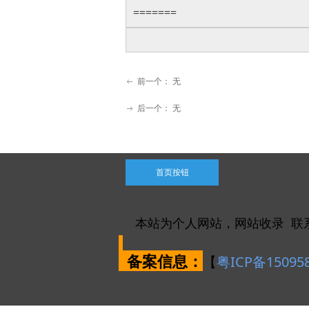
=======
前一个：
无
ꂃ
后一个：
无
ꁹ
首页按钮
本站为个人网站，网站收录 联
备案信息：
【
粤ICP备15095