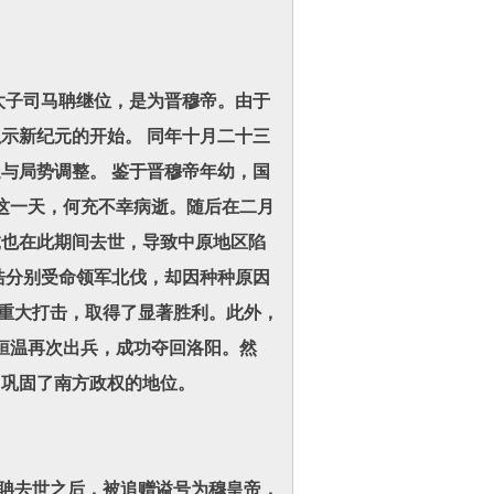
太子司马聃继位，是为晋穆帝。由于
示新纪元的开始。 同年十月二十三
与局势调整。 鉴于晋穆帝年幼，国
这一天，何充不幸病逝。随后在二月
虎也在此期间去世，导致中原地区陷
浩分别受命领军北伐，却因种种原因
成重大打击，取得了显著胜利。此外，
桓温再次出兵，成功夺回洛阳。然
，巩固了南方政权的地位。
聃去世之后，被追赠谥号为穆皇帝，