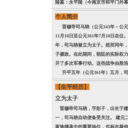
陵墓：永平陵（今南京市和平门外
个人简介
晋穆帝司马聃（公元343年－公元3
11月18日至公元361年7月10
年，司马聃被立为太子。然而同年
子摄政。在此期间，朝廷的实际权力
开了多次军事行动。这些战争由殷
升平五年（公元361年）五月，
【生平经历】
立为太子
晋穆帝司马聃，字彭子，出生于建元
一，司马聃自幼便备受关注。 建元
家族继承中的重要地位，也标志着