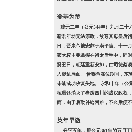
登基为帝
建元二年（公元344年）九月二十
新君年幼无法亲政，故尊其母皇后褚
日，晋康帝被安葬于崇平陵。十一月
家大权主要掌握在褚太后手中，同时
癸丑日，朝廷重新安排，由司徒蔡
入混乱局面。 晋穆帝在位期间，东
未能成功收复失地。 永和十年（公
桓温还消灭了盘踞四川的成汉政权，
而，由于后勤补给困难，不久后便
英年早逝
升平五年，即公元361年的五月丁