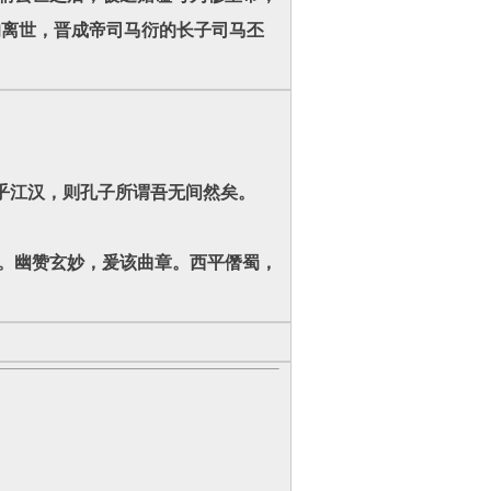
的离世，晋成帝司马衍的长子司马丕
乎江汉，则孔子所谓吾无间然矣。
。幽赞玄妙，爰该曲章。西平僭蜀，