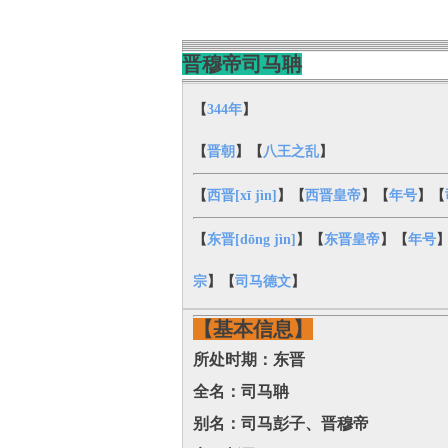
晋穆帝司马聃
【
344年
】
【
晋朝
】【
八王之乱
】
【
西晋[xī jìn]
】【
西晋皇帝
】【
年号
】【
【
东晋[dōng jìn]
】【
东晋皇帝
】【
年号
宗
】【
司马德文
】
【基本信息】
所处时期：东晋
全名：司马聃
别名：司马彭子、晋穆帝