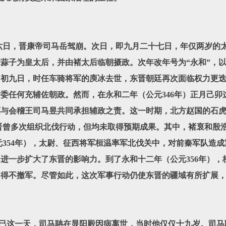
六日，晋康帝司马岳驾崩。次日，即九月二十七日，年仅两岁的
蒜子为皇太后，并由褚太后临朝摄政。次年改年号为“永和”，以
初九日，时任车骑将军的庾冰去世，东晋朝廷再次面临权力更迭
委任何充辅佐朝政。然而，在永和二年（公元346年）正月己卯
谟与会稽王司马昱共同承担辅政之责。这一时期，北方赵国的石
晋曾多次组织北伐行动，但均未取得预期成果。其中，褚裒和殷
元354年），太尉、征西将军桓温率军北伐关中，对前秦军队造
进一步扩大了东晋的影响力。到了永和十二年（公元356年），
不得不撤军。尽管如此，这次军事行动仍使东晋的疆域有所扩展
巳这一天，司马聃在显阳殿因病离世，当时他仅仅十九岁。司马