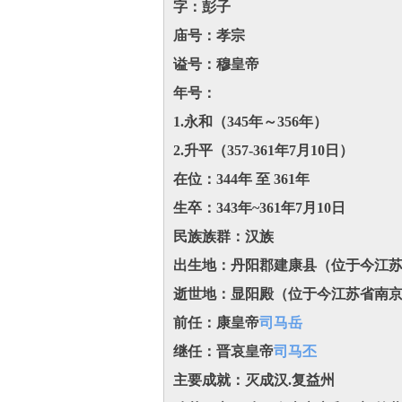
字：彭子
庙号：孝宗
谥号：穆皇帝
年号：
1.永和（345年～356年）
2.升平（357-361年7月10日）
在位：344年 至 361年
生卒：343年~361年7月10日
民族族群：汉族
出生地：丹阳郡建康县（位于今江
逝世地：显阳殿（位于今江苏省南
前任：康皇帝
司马岳
继任：晋哀皇帝
司马丕
主要成就：灭成汉.复益州