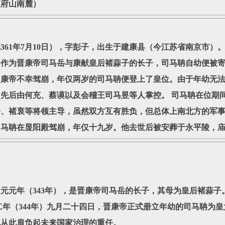
幕府山南麓）
61年7月10日），字彭子，出生于建康县（今江苏省南京市）。
日在位。作为晋康帝司马岳与康献皇后褚蒜子的长子，司马聃自幼便被寄
，康帝不幸驾崩，年仅两岁的司马聃便登上了皇位。由于年幼无
先后由何充、蔡谟以及会稽王司马昱等人掌控。 司马聃在位期
浩、褚裒等将领主导，虽然双方互有胜负，但总体上南北方的军
司马聃在显阳殿驾崩，年仅十九岁。他去世后被安葬于永平陵，
元年（343年），是晋康帝司马岳的长子，其母为皇后褚蒜子
二年（344年）九月二十四日，晋康帝正式册立年幼的司马聃为
他从此肩负起未来国家治理的重任。