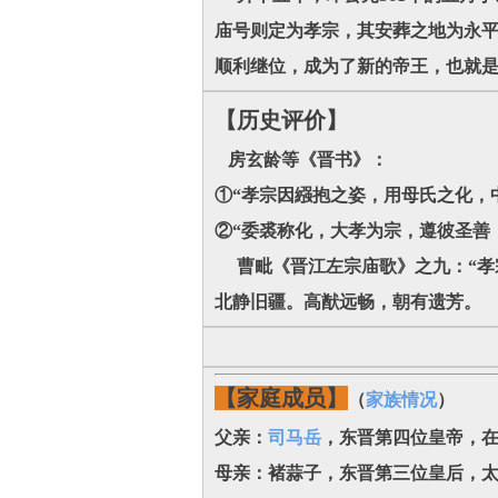
庙号则定为孝宗，其安葬之地为永
顺利继位，成为了新的帝王，也就
【历史评价】
房玄龄等《晋书》：
①“孝宗因繦抱之姿，用母氏之化，
②“委裘称化，大孝为宗，遵彼圣善
曹毗《晋江左宗庙歌》之九：“孝
北静旧疆。高猷远畅，朝有遗芳。
【家庭成员】
（
家族情况
）
父亲：
司马岳
，东晋第四位皇帝，
母亲：褚蒜子，东晋第三位皇后，