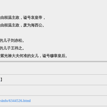
间由桓温主政，谥号哀皇帝，
间由桓温主政，废为海西公。
胤的儿子刘赤松。
述的儿子王祎之。
金紫光禄大夫何准的女儿，谥号穆章皇后。
系
】
sinfo/6344526.html