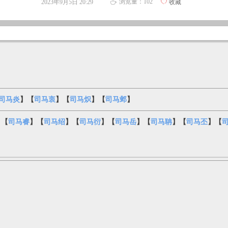
浏览量：
102
2023年9月5日
20:29
ꄀ
收藏
ꄘ
司马炎
】【
司马衷
】【
司马炽
】【
司马邺
】
】【
司马睿
】【
司马绍
】【
司马衍
】【
司马岳
】【
司马聃
】【
司马丕
】【