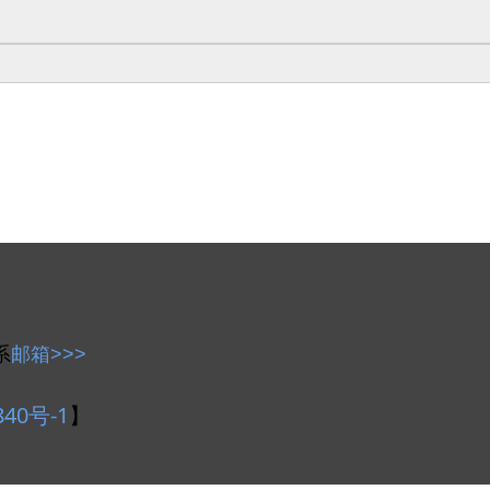
系
邮箱>>>
840号-1
】