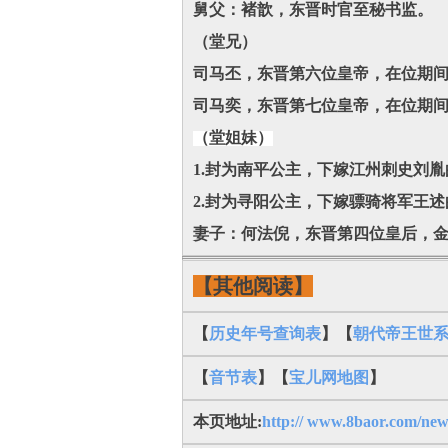
舅父：褚歆，东晋时官至秘书监。
（堂兄）
司马丕，东晋第六位皇帝，在位期
司马奕，东晋第七位皇帝，在位期
（堂姐妹）
1.封为南平公主，下嫁江州刺史刘
2.封为寻阳公主，下嫁骠骑将军王
妻子：何法倪，东晋第四位皇后，
【其他阅读】
【
历史年号查询表
】【
朝代帝王世
【
音节表
】【
宝儿网地图
】
本页地址:
http:// www.8baor.com/new