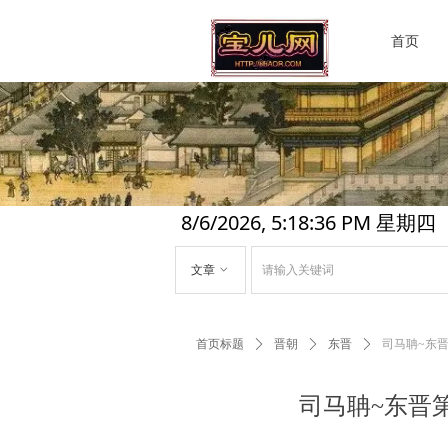
首页
8/6/2026, 5:18:37 PM 星期四
文章
ꀁ
首页标题
ꄲ
晋朝
ꄲ
东晋
ꄲ
司马聃~东晋
司马聃~东晋第