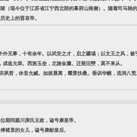
平陵（现今位于江苏省江宁西北部的幕府山南侧）。随着司马聃
是历史上的晋哀帝。
中外无事，十有余年。以武安之才，启之疆埸；以文王之风，被
，成兹允恭。西旌玉垒，北旆金墉。迁殷旧僰，莫不来从。
宗夙哲，休音允臧。如彼晨离，耀景扶桑。垂训华幄，流润八荒
在位期间颍川庾氏主政，谥号康皇帝。
太傅褚裒的女儿，谥号康献皇后。