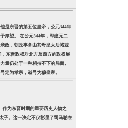
他是东晋的第五位皇帝，公元344年
予厚望。 在公元344年，即建元二
法亲政，朝政事务由其母皇太后褚蒜
间，东晋政权对北方及西方的政权展
事力量仍处于一种相持不下的局面。
庙号定为孝宗，谥号为穆皇帝。
。作为东晋时期的重要历史人物之
皇太子。这一决定不仅彰显了司马聃在