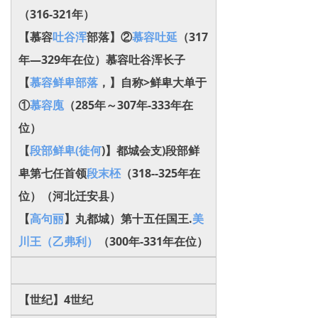
（
316-
321年）
【慕容
吐谷浑
部落】②
慕容吐延
（317
年―329年在位）慕容吐谷浑长子
【
慕容鲜卑部落
，】
自称>鲜卑大单于
①
慕容廆
（285年～307年-333年在
位）
【
段部鲜卑(徒何
)】都城会支)
段部鲜
卑第七任首领
段末柸
（318--325年在
位）（河北迁安县）
【
高句丽
】丸都城）第十五任国王.
美
川王（乙弗利）
（300年-331年在位）
【世纪】4世纪