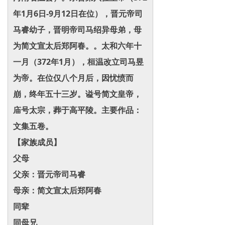
年1月6日-9月12日在位），晋元帝司
马睿幼子，晋明帝司马绍异母弟，母
为简文宣太后郑阿春。。太和六年十
一月（372年1月），桓温改立司马昱
为帝。在位仅八个月后，因忧愤而
崩，终年五十三岁。谥号简文皇帝，
庙号太宗，葬于高平陵。主要作品：
文集五卷。
【家族成员】
父母
父亲：晋元帝司马睿
母亲：简文宣太后郑阿春
同辈
同母兄