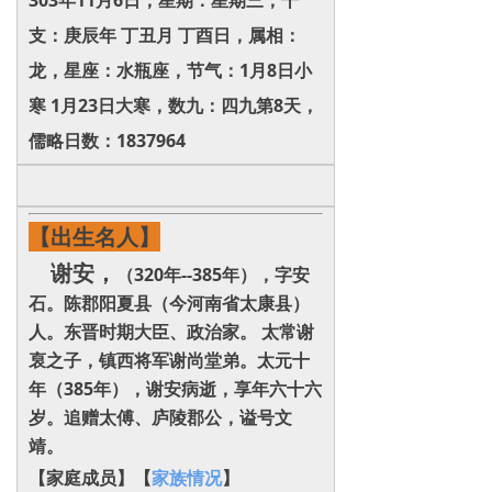
303年11月6日，星期：星期三，干
支：庚辰年 丁丑月 丁酉日，属相：
龙，星座：水瓶座，节气：1月8日小
寒 1月23日大寒，数九：四九第8天，
儒略日数：1837964
【出生名人】
谢安，
（320年--385年），字安
石。陈郡阳夏县（今河南省太康县）
人。东晋时期大臣、政治家。 太常谢
裒之子，镇西将军谢尚堂弟。太元十
年（385年），谢安病逝，享年六十六
岁。追赠太傅、庐陵郡公，谥号文
靖。
【家庭成员】【
家族情况
】