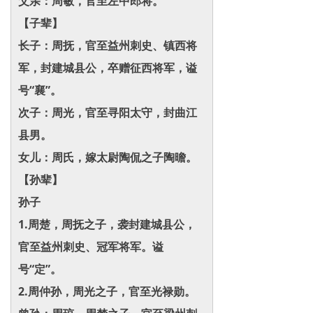
父亲：周敏，官至左中郎将。
【子辈】
长子：周抚，官至益州刺史、镇西将
军，封建城县公，卒赠征西将军，谥
号“襄”。
次子：周光，官至寻阳太守，封曲江
县男。
女儿：周氏，嫁太尉陶侃之子陶曕。
【孙辈】
孙子
1.周楚，周抚之子，袭封建城县公，
官至益州刺史、冠军将军。谥
号“定”。
2.周仲孙，周光之子，官至光禄勋。