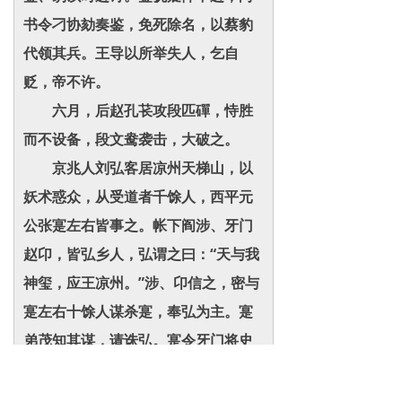
书令刁协劾奏鉴，免死除名，以蔡豹
代领其兵。王导以所举失人，乞自
贬，帝不许。
六月，后赵孔苌攻段匹磾，恃胜
而不设备，段文鸯袭击，大破之。
京兆人刘弘客居凉州天梯山，以
妖术惑众，从受道者千馀人，西平元
公张寔左右皆事之。帐下阎涉、牙门
赵卬，皆弘乡人，弘谓之曰：“天与我
神玺，应王凉州。”涉、卬信之，密与
寔左右十馀人谋杀寔，奉弘为主。寔
弟茂知其谋，请诛弘。寔令牙门将史
初收之，未至，涉等怀刃而入，杀寔
于外寝。弘见史初至，谓曰：“使君已