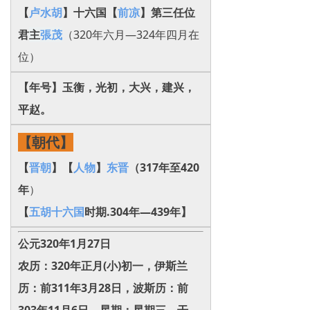
【
卢水胡
】十六国【
前凉
】第三任位
君
主
張茂
（320年六月—324年四月在
位）
【年号】
玉衡，光初，大兴，建兴，
平赵。
【朝代】
【
晋朝
】【
人物
】
东晋
（317年至
420
年
）
【
五胡十六国
时期.304年—439年】
公元320年1月27日
农历：320年正月(小)初一，伊斯兰
历：前311年3月28日，波斯历：前