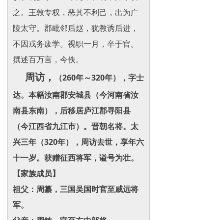
之。王敦专权，恶其不利己，出为广
陵太守。郡毗邻后赵，犹教诱后进，
不因戎务废学。视职一月，卒于官。
撰述百万言，今佚。
周访，
（260年～320年），字士
达。本籍汝南郡安城县（今河南省汝
南县东南），后移居庐江郡寻阳县
（今江西省九江市）。晋朝名将。太
兴三年（320年），周访去世，享年六
十一岁。获赠征西将军，谥号为壮。
【家族成员】
祖父：周纂，三国吴国时官至威远将
军。