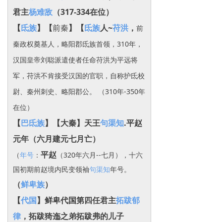
君主
杨难敌
（317-334在位）
【
氐族
】【
前秦
】【
氐族
人~
苻洪
，
前
秦政权奠基人，略阳郡氐族首领，310年，
汉国皇帝刘聪派遣使者任命苻洪为平远将
军，苻洪不肯接受汉国的官职，自称护氐校
尉、秦州刺史、略阳郡公。 （310年-350年
在位）
【
巴氐族
】【大秦】天王
句渠知
.平赵
元年
（六月建元七月亡）
平赵
（
年号
：
（320年六月--七月），十六
国初期前赵境内民变领袖
句渠知
年号。
（
鲜卑族
）
【
代国
】鲜卑代国第四任君主
拓跋郁
律
，拓跋猗迤之弟拓跋弗的儿子