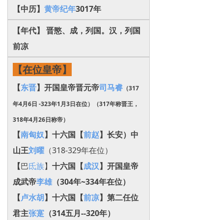
【中历】
黄帝纪年
3017年
【年代】 晋愍、成，列国。汉，列国
前凉
【在位皇帝】
【
东晋
】开国皇帝晋元帝
司马睿
（317
年4月6日 -323年1月3日在位）（317年称晋王，
318年4月26日称帝）
【
南匈奴
】十六国【
前赵
】
长安
）中
山王
刘曜
（318-329年在位）
【
巴
氐族
】
十六国【
成汉
】
开国皇帝
成武帝
李雄
（304年~334年在位）
【
卢水胡
】十六国【
前凉
】第二任位
君主
张寔
（314五月--320年）