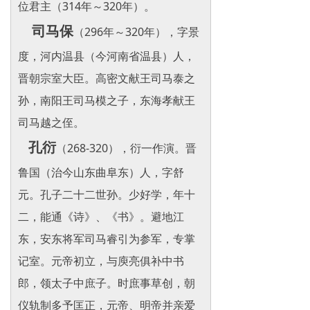
位君主（314年～320年）。
司马保
（296年～320年），字景
度，河内温县（今河南省温县）人，
晋朝宗室大臣。高密文献王司马泰之
孙，南阳王司马模之子，东海孝献王
司马越之侄。
孔衍
（268-320），衍一作演。晋
鲁国（治今山东曲阜东）人，字舒
元。孔子二十二世孙。少好学，年十
二，能通《诗》、《书》。避地江
东，安东将军司马睿引为参军，专掌
记室。元帝初立，与庾亮俱补中书
郎，领太子中庶子。时庶事草创，朝
仪轨制多予匡正，元帝、明帝并亲爱