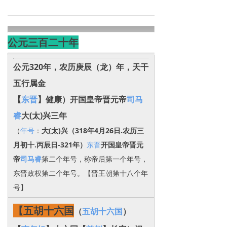
公元三百二十年
公元320年，农历庚辰（龙）年，天干
五行属金
【
东晋
】健康）开国皇帝晋元帝
司马
睿
大(太)兴三年
（
年号
：
大(太)兴
（318年4月26日.农历三
月初十.丙辰日-321年）
东晋
开国皇帝晋元
帝
司马睿
第二个年号，称帝后第一个年号，
东晋政权第二个年号。【晋王朝第十八个年
号】
【五胡十六国
（
五胡十六国
）