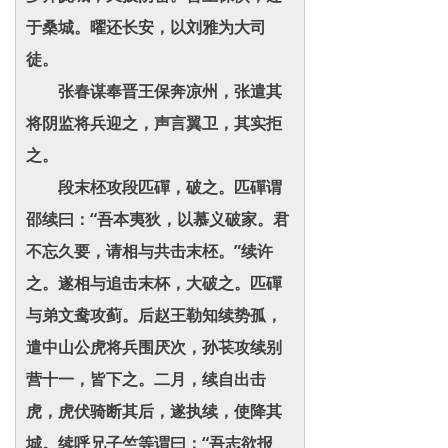
于桑城。曜还长安，以刘雅为大司
徒。
张春谋奉晋王保奔凉州，张遣其
将阴监将兵迎之，声言翼卫，其实拒
之。
段末柸攻段匹磾，破之。匹磾谓
邵续曰：“吾本夷狄，以慕义破家。君
不忘久要，请相与共击末柸。”续许
之。遂相与追击末杯，大破之。匹磾
与弟文鸯攻蓟。后赵王勒知续势孤，
遣中山公虎将兵围厌次，孙苌攻续别
营十一，皆下之。二月，续自出击
虎，虎伏骑断其后，遂执续，使降其
城。续呼兄子竺等谓曰：“吾志欲报