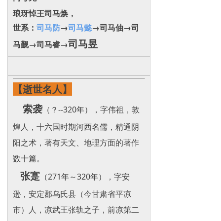
琅玡悼王司马焕，
世系：
司马防
→
司马懿
→司马伷→司
司马昱
马觐→司马睿→
【逝世名人】
索袭
（？--320年），字伟祖，敦
煌人，十六国时期河西名儒，精通阴
阳之术，著有天文、地理方面的著作
数十篇。
张寔
（271年～320年），字安
逊，安定郡乌氏县（今甘肃省平凉
市）人，凉武王张轨之子，前凉第二