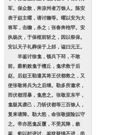
军。保众散，奔凉州者万馀人。陈安
表于赵主曜，请讨瞻等。曜以安为大
将军，击瞻，杀之；张春奔枹罕。安
执杨次，于保柩前斩之，因以祭保。
安以天子礼葬保于上邽，谥曰元王。
羊鉴讨徐龛，顿兵下邳，不敢
前。蔡豹败龛于檀丘，龛求救于后
赵。后赵王勒遣其将王伏都救之，又
使张敬将兵为之后继。勒多所邀求，
而伏都淫暴，龛患之。张敬至东平，
龛疑其袭己，乃斩伏都等三百馀人，
复来请降。勒大怒，命张敬据险以守
之。帝亦恶龛反覆，不受其降，敕
鉴、豹以时进讨。鉴犹疑惮不进，尚