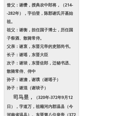
曾父：谢缵，授典农中郎将，（214-
-282年），字伯登，陈郡谢氏开基始
祖。
祖父：谢衡，担任国子博士，历任国
子祭酒、散骑常侍。
父亲：谢裒，东晋元帝的吏部尚书。
长子：谢瑶，东晋大臣
次子：谢琰，东晋佐郎，迁秘书丞、
散骑常侍、侍中
孙子：谢澹，谢璞（谢瑶子）
孙子：谢混（谢琰子）
司马昱，
（320年-372年9月12
日），字道万，祖籍河内郡温县（今
河南省温县）。东晋第八位皇帝（372