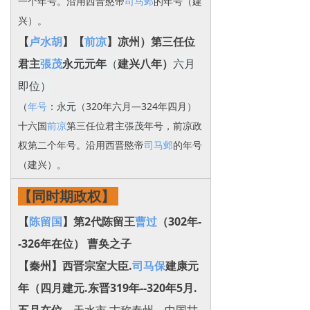
一个年号。沿用西晋愍帝
司马邺
的年号（建
兴）。
【
卢水胡
】【
前凉
】凉州）第三任位
君
主
張茂
永元元年
（
建兴八年）
六月
即位）
（
年号
：
永元
（320年六月—324年四月）
十六国
前凉
第三任位君主
張茂
年号，前凉政
权第二个年号。沿用西晋愍帝
司马邺
的年号
（建兴）。
【同时期政权】
【
陈留国
】第2代陈留王
曹过
（302年-
-326年在位） 曹奂之子
【秦州】西晋宗室大臣.
司马保
建康元
年（四月建元.东晋319年--320年5月.