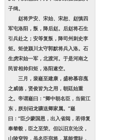
子缉。
赵将尹安、宋始、宋恕、赵慎四
军屯洛阳，叛，降后赵。后赵将石生
引兵赴之；安等复叛，降司州刺史李
矩。矩使颍川太守郭默将兵入洛。石
生虏宋始一军，北渡河。于是河南之
民皆相帅归矩，洛阳遂空。
三月，裴嶷至建康，盛称慕容廆
之威德，贤俊皆为之用，朝廷始重
之。帝谓嶷曰：“卿中朝名臣，当留江
东，朕别诏龙骧送卿家属。”嶷
曰：“臣少蒙国恩，出入省闼，若得复
奉辇毂，臣之至荣。但以旧京沦没，
山陵穿毁，虽名臣宿将，莫能雪耻，