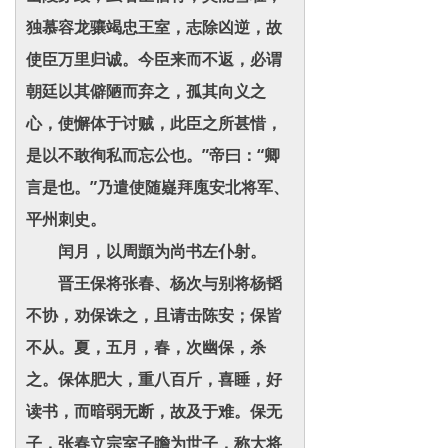
独慕容龙骧竭忠王室，志除凶逆，故
使臣万里归诚。今臣来而不返，必谓
朝廷以其僻陋而弃之，孤其向义之
心，使懈体于讨贼，此臣之所甚惜，
是以不敢徇私而忘公也。”帝曰：“卿
言是也。”乃遣使随嶷拜廆安北将军、
平州刺史。
闰月，以周顗为尚书左仆射。
晋王保将张春、杨次与别将杨韬
不协，劝保诛之，且请击陈安；保皆
不从。夏，五月，春，次幽保，杀
之。保体肥大，重八百斤，喜睡，好
读书，而暗弱无断，故及于难。保无
子，张春立宗室子瞻为世子，称大将