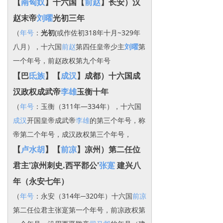
【
南匈奴
】十六国【
前赵
】
长安
）汉
赵末帝
刘曜
光初三年
（
年号
：
光初
(或作佐初318年十月~329年
八月），十六国
前赵
第四任皇帝少主
刘曜
第
一个年号，前赵政权第九个年号
【巴
氐族
】【
成汉
】成都）十六国
成
汉政权
成武帝
李雄
玉衡十年
（
年号
：玉衡（311年―334年），十六国
成汉
开国皇帝成武帝
李雄
的第三个年号，称
帝第二个年号，成汉政权第三个年号，
【
卢水胡
】【
前凉
】凉州）第二任位
君主'凉州刺史.西平郡公'
张寔
建兴八
年（永安七年）
（
年号
：永安（314年─320年）十六国
前凉
第二任位君主张寔第一个年号，前凉政权第