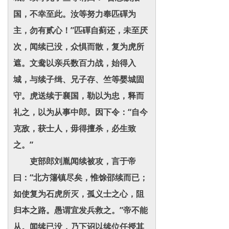
国，不幸至此。汝等努力奉匹磾为
主，勿有贰心！”匹磾自蓟还，未至厌
次，闻续已没，众惧而散，复为虎所
遮。文鸯以亲兵数百力战，始得入
城，与续子缉、兄子存、竺等婴城固
守。虎送续于襄国，勒以为忠，释而
礼之，以为从事中郎。因下令：“自今
克敌，获士人，毋得擅杀，必生致
之。”
吏部郎刘胤闻续被攻，言于帝
曰：“北方籓镇尽矣，惟馀邵续而已；
如使复为石虎所灭，孤义士之心，阻
归本之路。愚谓宜发兵救之。”帝不能
从。闻续已没，乃下诏以续位任授其