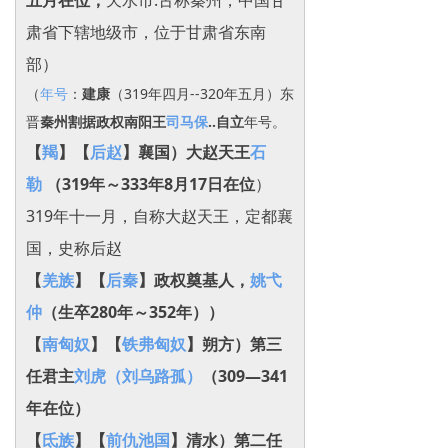
五月在位，
天水市.古称秦州，中国甘
肃省下辖地级市，位于甘肃省东南
部）
（
年号
：
建康
（319年四月--320年五月）东
晋
秦州割据政权南阳王
司马保
..自立
年号。
【
羯
】【
后赵
】襄国）大赵天王
石
勒
（319年～333年8月17日在位
）
319年十一月，自称大赵天王，定都襄
国，史称后赵
【
羌族
】【
后秦
】政权奠基人，
姚弋
仲
（生卒280年～352年））
【
南匈奴
】
【
铁弗匈奴
】朔方）第三
任君主
刘虎（刘乌路孤）
（309—341
年在位‌）
【
氐族
】【
前仇池国
】清水）第二任