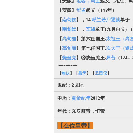
【安徽】
范容，周生
起义（九江、
【安徽】
华孟
起义
（145年）
【
南匈奴
】，14.
呼兰若尸逐就
单于（
【
南匈奴
】，
车钮
单于(九月自立) （
【
高句丽
】第六任国王.
太祖王（高
【
高句丽
】第七任国王.
次大王（遂
【
烧当羌
】⑧烧当羌王.
犀苦
（124-
========
【
匈奴
】【
呂母
】【
瓜田仪
】
世纪：2世纪
中历：
黄帝纪年
2842年
年代：东汉顺帝，恒帝
【在位皇帝】