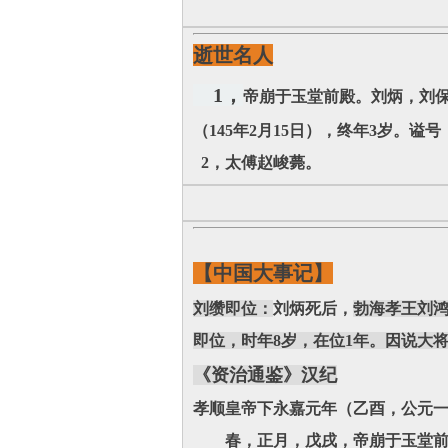
逝世名人
1，
帝崩于玉堂前殿。刘炳，刘保
（145年2月15日），终年3岁。谥
2，太傅赵峻薨。
【中国大事记】
刘缵即位：
刘炳死后，
勃海孝王刘鸿
即位，时年8岁，在位1年。因说大将
《资治通鉴》汉纪
孝顺皇帝下永嘉元年（乙酉，公元
春，正月，戊戌，帝崩于玉堂前殿