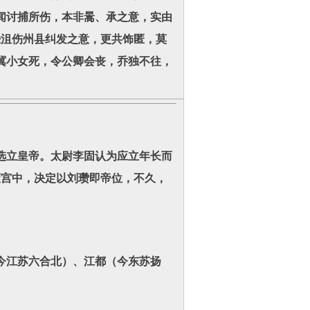
闻讨捕所伤，本非暠、承之意，实由
恐沮伤州县纠发之意，更共饰匿，莫
冀小女死，令公卿会丧，乔独不往，
选立皇帝。太尉李固认为应立年长而
策宫中，决定以刘瓒即帝位，不久，
今江苏六合北）、江都（今东苏扬