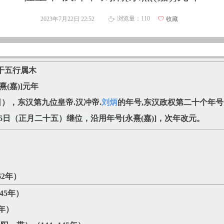
浏览量：
110
2023年7月22日
22:52
ꄀ
收藏
ꄘ
干五行属木
熹(嘉)]元年
日），东汉第九位皇帝.汉冲帝.
刘炳
的年号,东汉政权第二十个年号
月6日（正月二十五）继位，沿用年号
[永熹(嘉)]，次年改元。
162年）
145年）
5年）