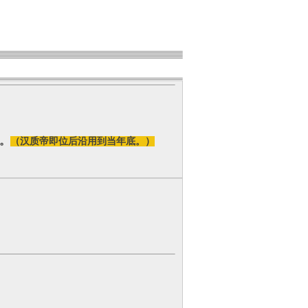
。
（汉质帝即位后沿用到当年底。）