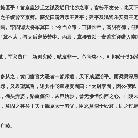
掩匿乎！昔秦皇沙丘之谋及近日北乡之事，皆秘不发丧，此天下
鸿之子缵皆至京师。蒜父曰清河恭王延平；延平及鸿皆乐安夷王
焉。李固谓大将军冀曰：“今当立帝，宜择长年，高明有德，任
”冀不从，与太后定策禁中。丙辰，冀持节以王青盖车迎缵入南
，军兴费广，新创宪陵，赋发非一。帝尚幼小，可起陵于宪陵茔
从之，黄门宦官为恶者一皆斥遣，天下咸望治平。而梁冀深忌
怨，又希望冀旨，遂共作飞章诬奏固曰：“太尉李固，因公假私
貌，搔头弄姿，槃旋偃仰，从容治步，曾无惨怛伤悴之心。山陵
，莫固之甚矣！夫子罪莫大于累父，臣恶莫深于毁君，固之过衅
广陵。