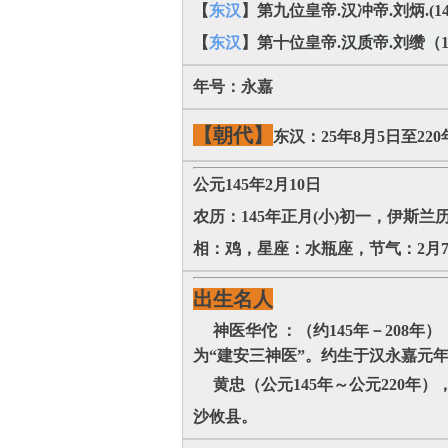
【
东汉
】第九位皇帝.汉冲帝.刘炳.(1
【
东汉
】第十位皇帝.
汉质帝.刘缵（
年号：永嘉
【朝代】
东汉：25年8月5日至220
公元145年2月10日
农历：145年正月(小)初一，伊斯兰
相：鸡，星座：水瓶座，节气：2月7日
出生名人
神医华佗 ：（约145年－208
为“建安三神医”。约生于汉永嘉元年
黄忠（公元145年～公元220年
沙攸县。