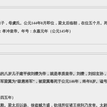
子，母虞氏。公元144年8月即位，梁太后临朝，在位五个月。死
号：孝冲皇帝。年号：永嘉元年（公元145年）
的八岁儿子建平侯刘缵为帝，就是孝质皇帝。刘缵，刘炟玄孙，
军梁翼为“跋扈将军”，被梁翼毒死于公元146年，终年8岁。谥
一四五年）
。梁太后以扬、徐盗贼方盛，欲须所征诸王侯到乃发丧。太尉