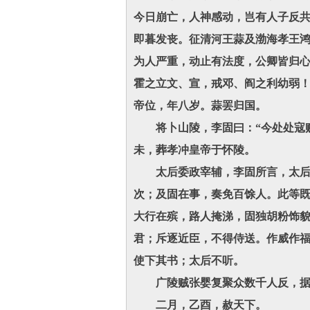
今日崩亡，人神感动，岂有人子反共
即暮发丧。征清河王蒜及渤海孝王
为人严重，动止有法度，公卿皆归心
霍之立文、宣，戒邓、阎之利幼弱！
帝位，年八岁。蒜罢归国。
将卜山陵，李固曰：“今处处寇贼
未，葬孝冲皇帝于怀陵。
太后委政宰辅，李固所言，太后多
次；及固在事，奏免百馀人。此等既
大行在殡，路人掩涕，固独胡粉饰
君；斥逐近臣，不得侍送。作威作福
使下其书；太后不听。
广陵贼张婴复聚众数千人反，据
二月，乙酉，赦天下。