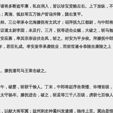
将多断盗牢禀，私自润入，皆以珍宝货赂左右。上下放纵，不
羌；离湳、狐奴等五万馀户皆诣并降，陇右复平。
。三公举涿令北海滕抚有文武才；诏拜抚九江都尉，与中郎将
又议遣太尉李固，未及行。三月，抚等进击众贼，大破之，斩马
谢安应募，率其宗亲设伏击凤，斩之。封安为平乡侯。拜滕抚中
，君臣礼成。孝安皇帝承袭统业，而前世遂令恭陵在康陵之上
。滕抚遣司马王章击破之。
，破婴，斩获千馀人。丁未，中郎将赵序坐畏懦、诈增首级，
守杨岑。滕抚进击，破之，斩孟等三千八百级，虏获七百馀人
以献大将军冀；益州刺史种暠纠发逮捕，驰传上言。冀由是恨