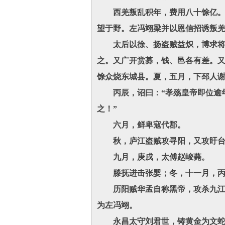
西羌叛乱积年，费用八十馀亿。诸
望于野。左冯翊梁并以恩信招诱叛
太后以徐、扬盗贼益炽，博求将帅
之。又广开赏募，钱、邑各有差。
馀众烧东城县。夏，五月，下邳人
丙辰，诏曰：“孝殇皇帝即位逾年
之！”
六月，鲜卑寇代郡。
秋，庐江盗贼攻寻阳，又攻盱台
九月，庚戌，太傅赵峻薨。
滕抚进击张婴；冬，十一月，丙午
历阳贼华孟自称黑帝，攻杀九江太
为左冯翊。
永昌太守刘君世，铸黄金为文蛇，