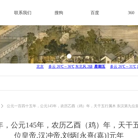
联系我们
搜狗
百度
360
ꄲ
公元一百四十五年，公元145年，农历乙酉（鸡）年，天干五行属木 东汉第九位皇帝.
，公元145年，农历乙酉（鸡）年，天干
位皇帝.汉冲帝.刘炳[永熹(嘉)]元年