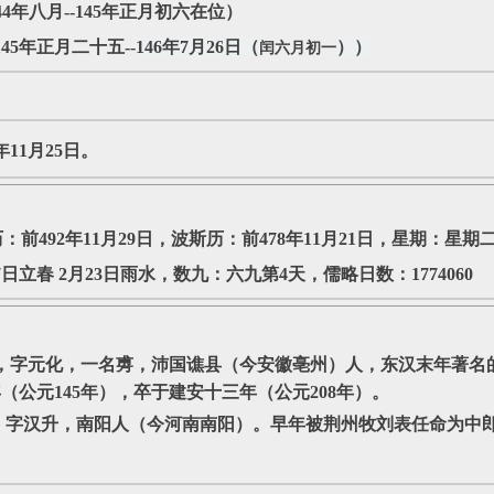
44年八月--145年正月初六在位）
145年正月二十五--
146年7月26日（
））
闰六月初一
年11月25日。
历：前492年11月29日，波斯历：前478年11月21日，星期：星
立春 2月23日雨水，数九：六九第4天，儒略日数：1774060
年），字元化，一名旉，沛国谯县（今安徽亳州）人，东汉末年著
（公元145年），卒于建安十三年（公元208年）。
），字汉升，南阳人（今河南南阳）。早年被荆州牧刘表任命为中