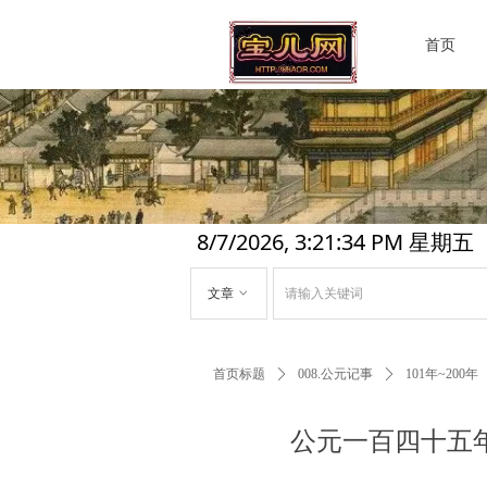
首页
8/7/2026, 3:21:35 PM 星期五
文章
ꀁ
首页标题
ꄲ
008.公元记事
ꄲ
101年~200年
公元一百四十五年