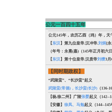
公元一百四十五年
公元145年，农历乙酉（鸡）年，天
【
东汉
】第九位皇帝.汉冲帝.
刘炳
[永
（年号：永熹(嘉)（145年正月初六
【
东汉
】第十位皇帝.
汉质帝
刘缵
3
【同时期政权】
“武陵蛮”、“长沙蛮”起义
武陵蛮(常德)，长沙蛮(长沙)
（136-
【杨.徐二州】广陵
张婴
起义（142--
【安徽】
徐凤、马勉
起义
（144--14