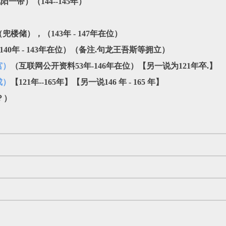
凤阳一带）
（144--145年）
兜楼储），（143年 - 147年在位）
140年 - 143年在位）（备注.句龙王吾斯等拥立）
宫）
（
互联网公开资料
53年-146年在位）
【另一说为121年卒.】
成）
【121年--165年】【另一说146 年 - 165 年】
-？）