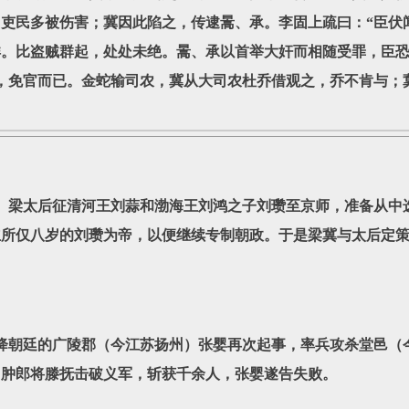
吏民多被伤害；冀因此陷之，传逮暠、承。李固上疏曰：“臣伏
详。比盗贼群起，处处未绝。暠、承以首举大奸而相随受罪，臣
，免官而已。金蛇输司农，冀从大司农杜乔借观之，乔不肯与；
。梁太后征清河王刘蒜和渤海王刘鸿之子刘瓒至京师，准备从中
立所仅八岁的刘瓒为帝，以便继续专制朝政。于是梁冀与太后定
降朝廷的广陵郡（今江苏扬州）张婴再次起事，率兵攻杀堂邑（
，肿郎将滕抚击破义军，斩获千余人，张婴遂告失败。