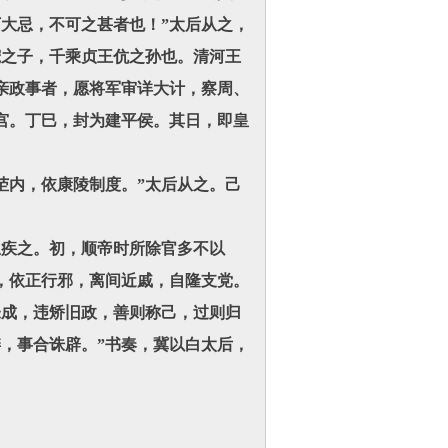
大忌，不可之甚者也！”太后从之，
宠之子，千乘贞王伉之孙也。清河王
亲政事者，愿将军审详大计，察周、
宫。丁巳，封为建平侯。其日，即皇
内，依康陵制度。”太后从之。己
疾之。初，顺帝时所除官多不以
，依正行邪，离间近戚，自隆支党。
未成，违矫旧政，善则称己，过则归
，事合诛辟。”书奏，冀以白太后，