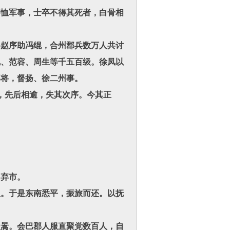
恤军事，士卒不得其死者，白骨相
赵序助冯绲，合州郡兵数万人共讨
勉、范容、周生等千五百级。徐凤以
郎将，督扬、徐二州事。
，先后相逾，失其次序。今其正
弃市。
。于是东南悉平，振旅而还。以抚
暠。会巴郡人服直聚党数百人，自