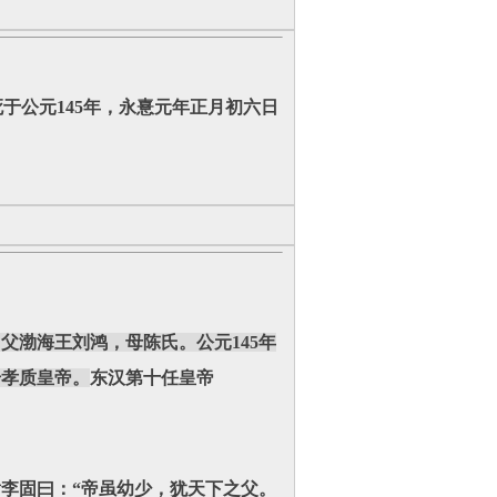
于公元145年，永憙元年正月初六日
父渤海王刘鸿，母陈氏。公元145年
号孝质皇帝。
东汉第十任皇帝
李固曰：“帝虽幼少，犹天下之父。