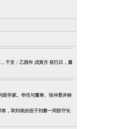
期二，干支：乙酉年 戊寅月 癸巳日，属
名的医学家。华佗与董奉、张仲景并称
郎将，和刘表的侄子刘磐一同防守长