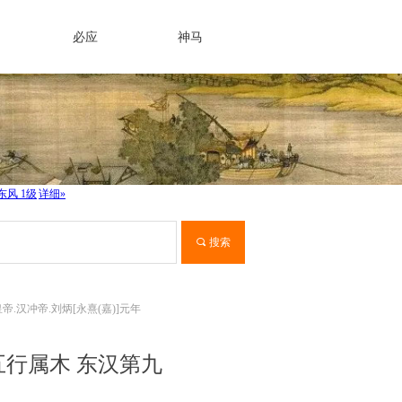
必应
神马
끠
搜索
汉冲帝.刘炳[永熹(嘉)]元年
五行属木 东汉第九