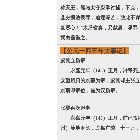
称天王，暠与太守应承讨捕，不克，
县吏惧法畏罪，迫逐深苦，致此不
复尽心！”太后省奏，乃赦暠、承罪
冀由是衔之。
【公元一四五年大事记】
梁冀立质帝
永嘉元年（145）正月，冲帝死
众望所归的刘蒜为帝，梁冀却主张
刘瓒即帝位，是为汉质帝。
张婴再次起事
永嘉元年（145）正月，前已投
州）等地令长，占据广陵。十一月