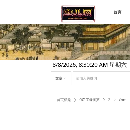
首页
8/8/2026, 8:30:20 AM 星期六
文章
ꀁ
首页标题
ꄲ
007.字母拼英
ꄲ
Z
ꄲ
zhuai