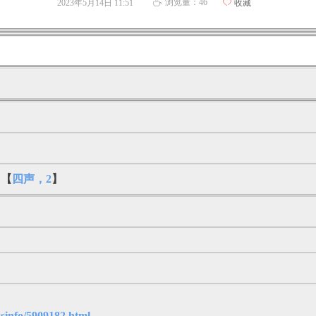
浏览量：
46
2023年5月14日
11:51
ꄀ
收藏
ꄘ
】【
四声，2
】
sinfo/5909182.html