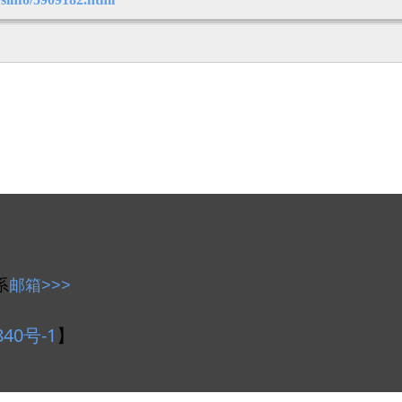
系
邮箱>>>
840号-1
】