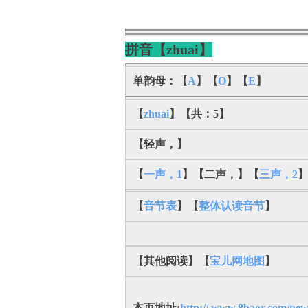
拼音【zhuai】
单韵母：【
A
】【
O
】【
E
】
【
zhuai
】【共：5】
【轻声，】
【
一声，1
】【二声，】【
三声，2
【
音节表
】【
整体认读音节
】
【其他阅读】【
宝儿网地图
】
本页地址:
http:// www.8baor.com/new