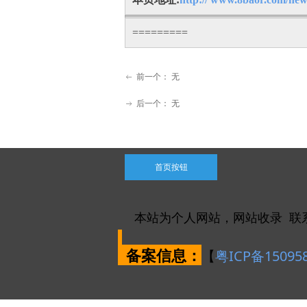
=========
前一个：
无
ꂃ
后一个：
无
ꁹ
首页按钮
本站为个人网站，网站收录 联
备案信息：
【
粤ICP备15095