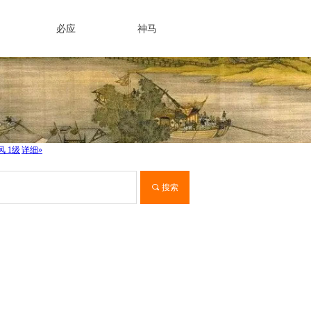
必应
神马
끠
搜索