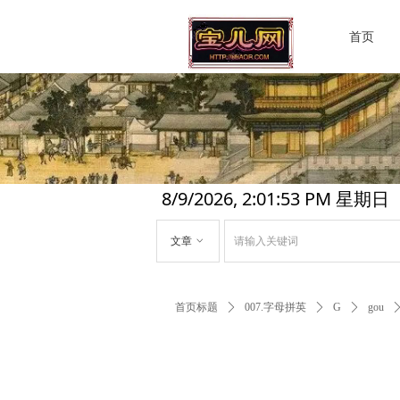
首页
8/9/2026, 2:01:54 PM 星期日
文章
ꀁ
首页标题
ꄲ
007.字母拼英
ꄲ
G
ꄲ
gou