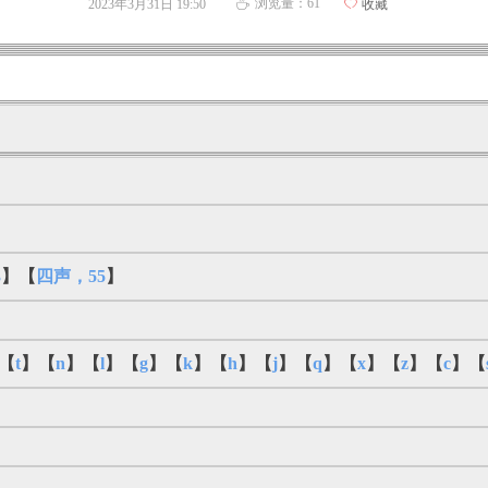
浏览量：
61
2023年3月31日
19:50
ꄀ
收藏
ꄘ
3
】【
四声，55
】
【
t
】【
n
】【
l
】【
g
】【
k
】【
h
】【
j
】【
q
】【
x
】【
z
】【
c
】【