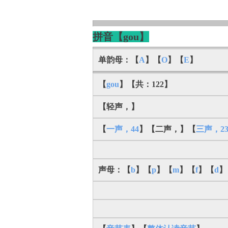
拼音【gou】
单韵母：【
A
】【
O
】【
E
】
【
gou
】【共：122】
【轻声，】
【
一声，44
】【二声，】【
三声，2
声母：【
b
】【
p
】【
m
】【
f
】【
d
】