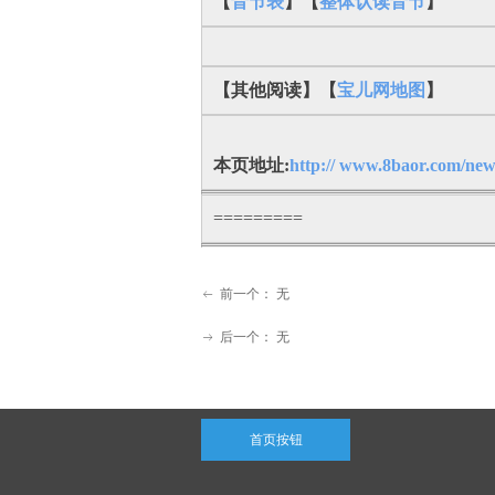
【
音节表
】【
整体认读音节
】
【其他阅读】【
宝儿网地图
】
本页地址:
http:// www.8baor.com/new
=========
前一个：
无
ꂃ
后一个：
无
ꁹ
首页按钮