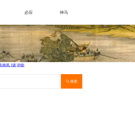
必应
神马
끠
搜索