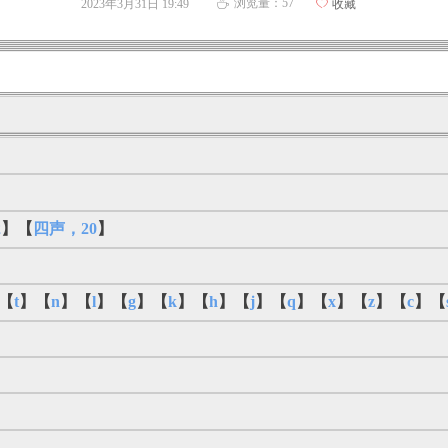
浏览量：
57
2023年3月31日
19:49
ꄀ
收藏
ꄘ
2
】【
四声，20
】
【
t
】【
n
】【
l
】【
g
】【
k
】【
h
】【
j
】【
q
】【
x
】【
z
】【
c
】【