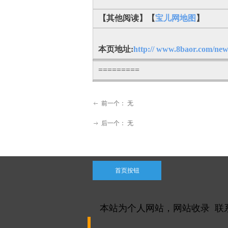
【其他阅读】【
宝儿网地图
】
本页地址:
http:// www.8baor.com/new
=========
前一个：
无
ꂃ
后一个：
无
ꁹ
首页按钮
本站为个人网站，网站收录 联