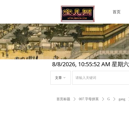
首页
8/8/2026, 10:55:52 AM 星期六
文章
ꀁ
首页标题
ꄲ
007.字母拼英
ꄲ
G
ꄲ
gang