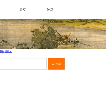
必应
神马
끠
搜索