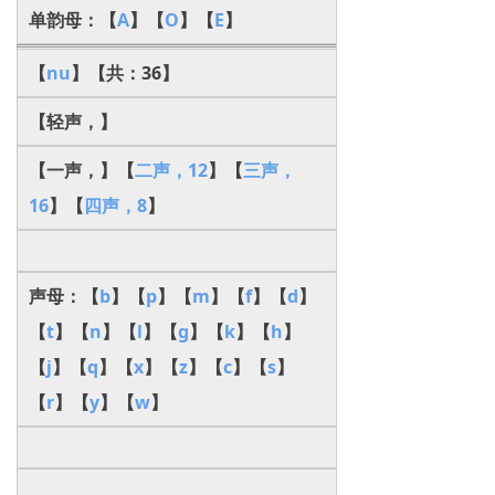
单韵母：【
A
】【
O
】【
E
】
【
nu
】【共：36】
【轻声，】
【一声，】【
二声，12
】【
三声，
16
】【
四声，8
】
声母：【
b
】【
p
】【
m
】【
f
】【
d
】
【
t
】【
n
】【
l
】【
g
】【
k
】【
h
】
【
j
】【
q
】【
x
】【
z
】【
c
】【
s
】
【
r
】【
y
】【
w
】