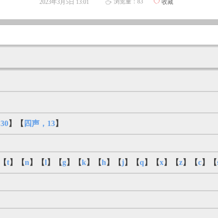
浏览量：
83
2023年3月5日
13:01
ꄀ
收藏
ꄘ
30
】【
四声，13
】
【
t
】【
n
】【
l
】【
g
】【
k
】【
h
】【
j
】【
q
】【
x
】【
z
】【
c
】【