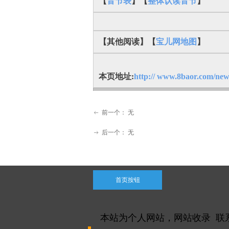
【
音节表
】【
整体认读音节
】
【其他阅读】【
宝儿网地图
】
本页地址:
http:// www.8baor.com/new
前一个：
无
ꂃ
后一个：
无
ꁹ
首页按钮
本站为个人网站，网站收录 联