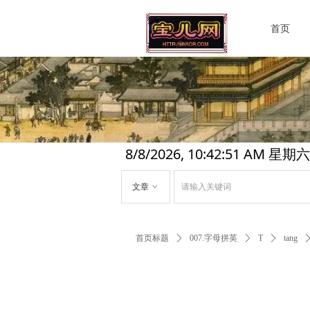
首页
8/8/2026, 10:42:51 AM 星期六
文章
ꀁ
首页标题
ꄲ
007.字母拼英
ꄲ
T
ꄲ
tang