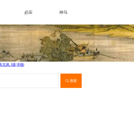
必应
神马
끠
搜索