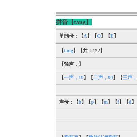
拼音【tang】
单韵母：【
A
】【
O
】【
E
】
【
tang
】【共：152】
【轻声，】
【
一声，19
】【
二声，90
】【
三声，
声母：【
b
】【
p
】【
m
】【
f
】【
d
】