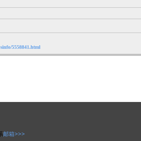
sinfo/5558841.html
系
邮箱>>>