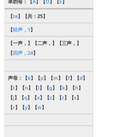
单韵母：【
A
】【
O
】【
E
】
【
te
】【共：25】
【
轻声，1
】
【一声，】【二声，】【三声，】
【
四声，24
】
声母：【
b
】【
p
】【
m
】【
f
】【
d
】
【
t
】【
n
】【
l
】【
g
】【
k
】【
h
】
【
j
】【
q
】【
x
】【
z
】【
c
】【
s
】
【
r
】【
y
】【
w
】