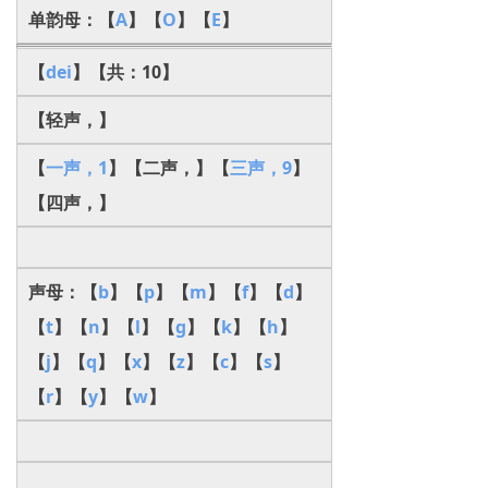
单韵母：【
A
】【
O
】【
E
】
【
dei
】【共：10】
【轻声，】
【
一声，1
】【二声，】【
三声，9
】
【四声，】
声母：【
b
】【
p
】【
m
】【
f
】【
d
】
【
t
】【
n
】【
l
】【
g
】【
k
】【
h
】
【
j
】【
q
】【
x
】【
z
】【
c
】【
s
】
【
r
】【
y
】【
w
】