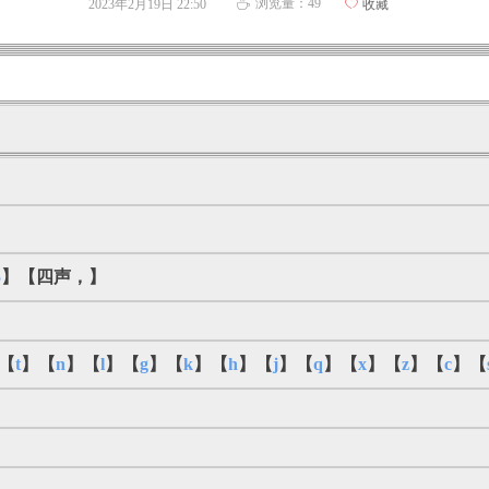
浏览量：
49
2023年2月19日
22:50
ꄀ
收藏
ꄘ
5
】【四声，】
【
t
】【
n
】【
l
】【
g
】【
k
】【
h
】【
j
】【
q
】【
x
】【
z
】【
c
】【