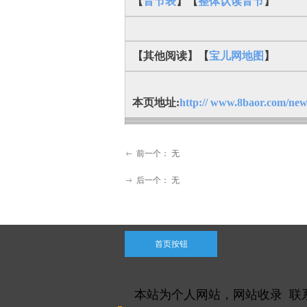
【
音节表
】【
整体认读音节
】
【其他阅读】【
宝儿网地图
】
本页地址:
http:// www.8baor.com/new
前一个：
无
ꂃ
后一个：
无
ꁹ
首页按钮
本站为个人网站，网站收录 联