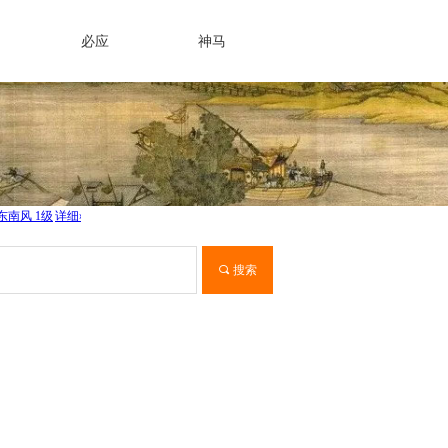
必应
神马
끠
搜索