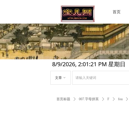
首页
8/9/2026, 2:01:22 PM 星期日
文章
ꀁ
首页标题
ꄲ
007.字母拼英
ꄲ
F
ꄲ
fou
ꄲ