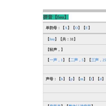
拼音【fou】
单韵母：【
A
】【
O
】【
E
】
【
fou
】【共：31】
【轻声，】
【
一声，1
】【
二声，5
】【
三声，2
声母：【
b
】【
p
】【
m
】【
f
】【
d
】