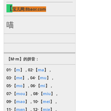
【
宝儿网:8baor.com
喵
【M·m】的拼音：
01·【
m
】，02·【
ma
】，
03·【
me
】，04·【
mu
】，
05·【
mo
】，06·【
mi
】，
07·【
mou
】，08·【
miu
】，
09·【
mao
】，10·【
mei
】，
11·【
men
】，12·【
mie
】，