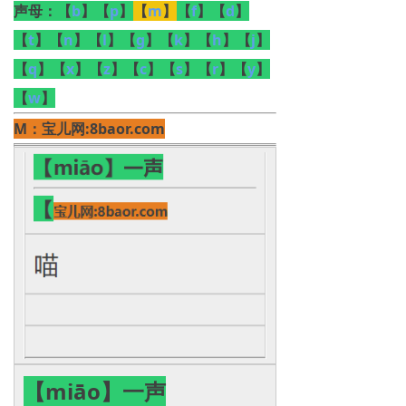
声母：
【
b
】【
p
】
【
m
】
【
f
】【
d
】
【
t
】【
n
】【
l
】【
g
】【
k
】【
h
】【
j
】
【
q
】【
x
】【
z
】【
c
】【
s
】【
r
】【
y
】
【
w
】
M：
宝儿网:8baor.com
【miāo】一声