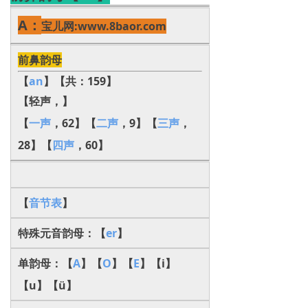
A：
宝儿网:www.8baor.com
前鼻韵母
【
an
】【共：159】
【轻声，】
【
一声
，62】【
二声
，9】【
三声
，
28】【
四声
，60】
【
音节表
】
特殊元音韵母：【
er
】
单韵母：【
A
】【
O
】【
E
】【i】
【u】【ü】