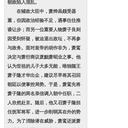
朝政陷入混乱。
在辅政大臣中，萧烨虽颇受器
重，但因政治经验不足，遇事往往推
诿让步；而另一位重要人物萧子良则
因受到怀疑，被迫退出政坛，不再参
与政务。面对皇帝的胡作非为，萧鸾
决定与萧衍商议废黜萧昭业之事。他
认为世祖的儿子大多无能，唯独随王
萧子隆才华出众，建议尽早将其召回
朝廷以便掌控局势。于是，萧鸾先将
萧子隆的两名亲信调入朝中任职，二
人欣然赴京。随后，他又召萧子隆担
任抚军将军，进一步削弱其在外的势
力。为了消除潜在威胁，萧鸾还派萧