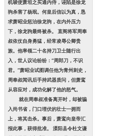
机唆使萧坦之买通内侍，诬陷是徐龙
驹杀害了杨珉。何皇后信以为真，恳
求萧昭业惩治徐龙驹，在内外压力
下，徐龙驹最终被杀。 直阁将军周奉
叔依仗自身勇猛，经常凌辱公卿贵
族。他率领二十名持刀卫士随行出
入，世人议论纷纷：“周郎刀，不识
君。”萧昭业试图调任他为青州刺史，
周奉叔闻讯后手持武器质问，但萧鸾
从容应对，成功化解了他的怒气。
就在周奉叔准备离开时，却被骗
入尚书省，门口埋伏的壮士一拥而
上，将其击杀。事后，萧鸾向皇帝汇
报此事，获得批准。 溧阳县令杜文谦