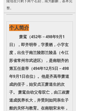
陵现在只剩下两个石刻，南为麒麟，基本完
整。
个人简介
萧鸾（452年－498年9月1
日），即齐明帝，字景栖，小字玄
度，出生于南兰陵郡兰陵县（今江
苏省常州市武进区），是南朝齐的
第五任皇帝（494年12月5日－498
年9月1日在位）。他是齐高帝萧道
成的侄子，始安贞王萧道生的次
子。 萧鸾自幼父母双亡，由三叔萧
道成抚养长大，并受到如同亲生子
般的关怀与教育。在南朝宋末年，