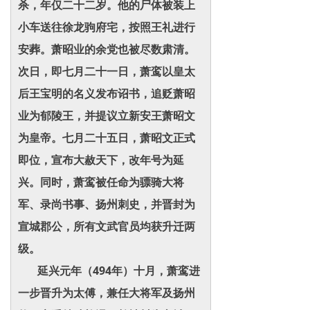
杀，年仅二十二岁。他的尸体被装上
小车送往徐龙驹府宅，按照王礼进行
安葬。萧昭业的余党也被尽数肃清。
次日，即七月二十一日，萧鸾以皇太
后王宝明的名义发布诏书，追贬萧昭
业为郁陵王，并提议立新安王萧昭文
为皇帝。七月二十五日，萧昭文正式
即位，宣布大赦天下，改年号为延
兴。同时，萧鸾被任命为骠骑大将
军、录尚书事、扬州刺史，并晋封为
宣城郡公，所有文武官员均获升迁两
级。
延兴元年（494年）十月，萧鸾进
一步晋升为太傅，兼任大将军及扬州