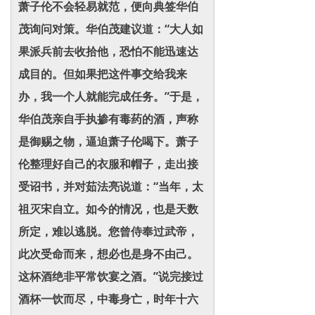
萧子伦不会轻易就范，便向典签华伯
茂询问对策。华伯茂建议道：“大人如
果派兵前去收拾他，恐怕不能迅速达
成目的。但如果把这件事交给我来
办，我一个人就能完成任务。”于是，
华伯茂亲自手执掺有毒药的酒，声称
是御赐之物，逼迫萧子伦喝下。萧子
伦整理好自己的衣服和帽子，走出接
受诏书，并对茹法亮说道：“当年，太
祖灭宋自立。如今的情况，也是天数
所定，难以逃脱。您曾侍奉过武帝，
此次受命而来，想必也是身不由己。
这杯酒绝非平常饮宴之酒。”说完接过
酒杯一饮而尽，中毒身亡，时年十六