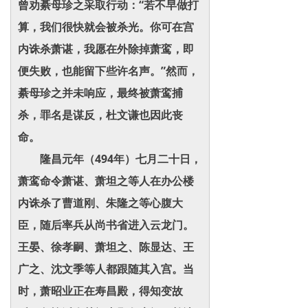
曾劝綦母珍之采取行动：“若不早做打
算，我们很快就会被杀光。你可在宫
内诛杀萧谌，我愿在外除掉萧鸾，即
便失败，也能留下些许名声。”然而，
綦母珍之并未响应，最终被萧鸾捕
杀，罪名是谋反，杜文谦也因此丧
命。
隆昌元年（494年）七月二十日，
萧鸾命令萧谌、萧坦之等人在办公楼
内诛杀了曹道刚、朱隆之等心腹大
臣，随后率兵从尚书省进入云龙门。
王晏、徐孝嗣、萧坦之、陈显达、王
广之、沈文季等人都跟随其入宫。当
时，萧昭业正在寿昌殿，得知变故