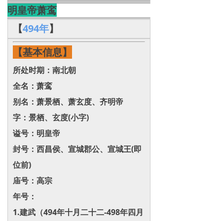
明皇帝萧鸾
【
494年
】
【基本信息】
所处时期：南北朝
全名：萧鸾
别名：萧景栖、萧玄度、齐明帝
字：景栖、玄度(小字)
谥号：明皇帝
封号：西昌侯、宣城郡公、宣城王(即
位前)
庙号：高宗
年号：
1.建武（494年十月二十二-498年四月