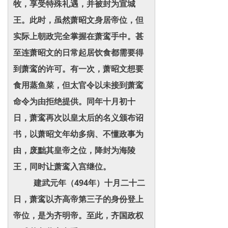
牧，享受特殊礼遇，并被封为宣城
王。此时，虽然萧昭文身居帝位，但
实际上朝政完全掌握在萧鸾手中。甚
至连萧昭文的日常起居饮食都需要得
到萧鸾的许可。有一次，萧昭文想要
食用蒸鱼菜，但太官令以未接到萧鸾
命令为由拒绝提供。同年十月初十
日，萧鸾再次以皇太后的名义颁布诏
书，以萧昭文年幼多病、不懂政事为
由，废黜其皇帝之位，降封为海陵
王，同时让萧鸾入宫继位。
建武元年（494年）十月二十二
日，萧鸾以齐高帝第三子的身份登上
帝位，是为齐明帝。至此，齐国政权