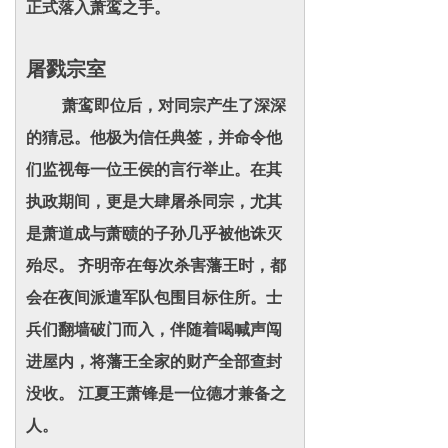
正式落入萧鸾之手。
屠戮宗室
萧鸾即位后，对同宗产生了深深
的猜忌。他极为信任典签，并命令他
们监视每一位王侯的言行举止。在其
执政期间，更是大肆屠杀同宗，尤其
是萧道成与萧赜的子孙几乎被他诛灭
殆尽。 齐明帝在每次杀害藩王时，都
会在夜间派遣军队包围目标住所。士
兵们翻墙破门而入，伴随着喝喊声闯
进屋内，将藩王全家的财产全部查封
没收。 江夏王萧锋是一位德才兼备之
人。