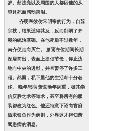
岁。茹法亮以及周围的人都因他的从
容赴死而感动落泪。
齐明帝效仿宋明帝的行为，自翦
宗枝，结果适得其反，反而削弱了齐
朝的统治基础。在他死后不过数年，
南齐便走向灭亡。 萧鸾在位期间长期
深居简出，表面上提倡节俭，停止边
地向中央的进献，并且暂停了许多工
程。然而，私下里他的生活却十分奢
侈。 晚年患病 萧鸾晚年病重，极其崇
信厌胜之术等道术，甚至将所有的服
装都改为红色。他还特意下诏向官府
徵求银鱼作为药剂，外界这才得知萧
鸾患病的消息。