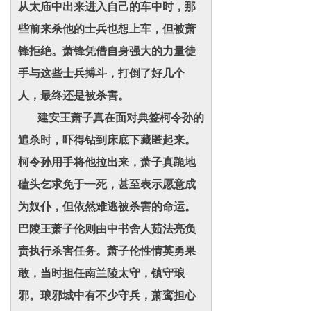
从太庙中出来进入自己的车中时，那
些前来杀他的士兵也想上车，但被萧
锋拒绝。萧锋凭借自身强大的力量徒
手与这些士兵搏斗，打倒了好几个
人，最终还是被杀害。
建安王萧子真在面对典签柯令孙的
追杀时，吓得钻到床底下藏匿起来。
柯令孙用手将他拉出来，萧子真跪地
磕头乞求免于一死，甚至表示愿意成
为奴仆，但依然难逃被杀害的命运。
巴陵王萧子伦则由中书舍人茹法亮负
责执行杀害任务。萧子伦性情英勇果
敢，当时担任南兰陵太守，镇守琅
邪。琅邪城中有不少守兵，萧鸾担心