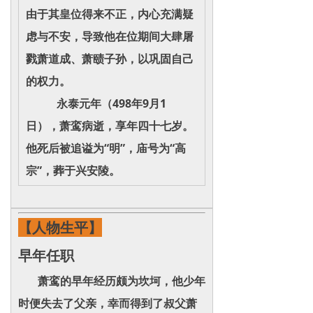
由于其皇位得来不正，内心充满疑
虑与不安，导致他在位期间大肆屠
戮萧道成、萧赜子孙，以巩固自己
的权力。
永泰元年（498年9月1
日），萧鸾病逝，享年四十七岁。
他死后被追谥为“明”，庙号为“高
宗”，葬于兴安陵。
【人物生平】
早年任职
萧鸾的早年经历颇为坎坷，他少年
时便失去了父亲，幸而得到了叔父萧