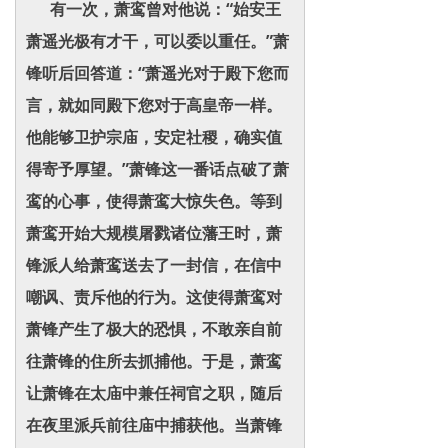
有一次，萧鸾曾对他说：“始安王
萧遥光极有才干，可以委以重任。”萧
锋听后回答道：“萧遥光对于殿下您而
言，就如同殿下您对于高皇帝一样。
他能够卫护宗庙，安定社稷，确实值
得寄予厚望。”萧锋这一番话点破了萧
鸾的心事，使得萧鸾大惊失色。等到
萧鸾开始大规模屠戮诸位藩王时，萧
锋派人给萧鸾送去了一封信，在信中
嘲讽、责斥他的行为。这使得萧鸾对
萧锋产生了极大的恐惧，不敢亲自前
往萧锋的住所去抓捕他。于是，萧鸾
让萧锋在太庙中兼任祠官之职，随后
在夜里派兵前往庙中捕获他。当萧锋