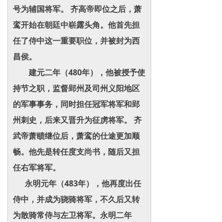
号为辅国将军。 齐高帝即位之后，萧
鸾开始在朝廷中崭露头角。他首先担
任了侍中这一重要职位，并被封为西
昌侯。
建元二年（480年），他被授予使
持节之职，监督郢州及司州义阳地区
的军事事务，同时担任冠军将军和郢
州刺史，后来又晋升为征虏将军。 齐
武帝萧赜继位后，萧鸾的仕途更加顺
畅。他先是转任度支尚书，随后又担
任右军将军。
永明元年（483年），他再度出任
侍中，并成为骁骑将军，不久后又转
为散骑常侍与左卫将军。永明二年