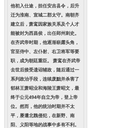
他初入仕途，担任安吉县令，后升
迁为淮南、宣城二郡太守。南朝齐
建立后，萧鸾因家族关系及个人才
能被封为西昌侯，出任郢州刺史。
在齐武帝时期，他逐渐崭露头角，
官至侍中、左仆射、右卫将军等要
职，成为朝廷重臣。 萧鸾在齐武帝
去世后接受遗诏辅政，随后通过一
系列政治手段，连续废黜并杀害了
郁林王萧昭业和海陵王萧昭文，最
终于公元494年自立为帝，登上帝
位。然而，他的统治时期并不太
平，屡遭北魏侵犯，在新野、南
阳、义阳等地的战事中多有不利。