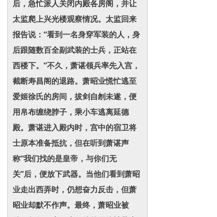
后，急忙派人关闭内殿各房阁，并让
太监爬上兴光楼观察情况。太监回来
报告说：“看到一名身穿军装的人，身
后跟随数百全副武装的士兵，正站在
西楼下。”不久，萧谌领兵率先入宫，
截断寿昌阁的退路。萧昭业慌忙逃至
爱姬徐氏的房间，拔剑自刎未遂，便
用帛布缠绕脖子，乘小车逃离延德
殿。萧谌进入殿内时，宫中的宿卫将
士原本准备抵抗，但在听到萧谌声
称“我们找的是皇帝，与你们无
关”后，便放下武器。当他们看到萧昭
业走出西弄时，仍想奋力反击，但萧
昭业却默不作声。最终，萧昭业被