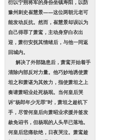
衍以宁朔将军的身份坐镇寿阳，以防
豫州刺史崔慧景——这位两朝元老可
能发动反抗。然而，崔慧景却误以为
自己得罪了萧鸾，主动身穿白衣出
迎，萧衍安抚其情绪后，与他一同返
回城内。
解决了外部隐患后，萧鸾开始着手
清除内部反对力量。他巧妙地诱使萧
坦之和萧谌为其效力，指使萧坦之上
奏请萧昭业处死杨珉。当何皇后哭
诉“杨郎年少无罪”时，萧坦之趁机下
手，尽管何皇后向萧昭业求援并签发
赦免诏书，但杨珉的人头早已落地。
何皇后悲痛欲绝，日夜哭泣。萧鸾趁