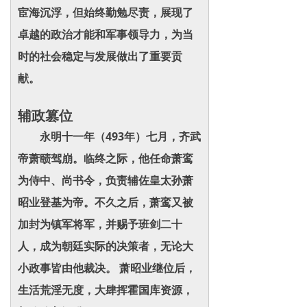
宦海沉浮，但始终勤勉尽责，展现了
卓越的政治才能和军事领导力，为当
时的社会稳定与发展做出了重要贡
献。
辅政篡位
永明十一年（493年）七月，齐武
帝萧赜驾崩。临终之际，他任命萧鸾
为侍中、尚书令，负责辅佐皇太孙萧
昭业登基为帝。不久之后，萧鸾又被
加封为镇军将军，并赐予班剑二十
人，成为朝廷实际的决策者，无论大
小政事皆由他裁决。 萧昭业继位后，
生活荒淫无度，大肆挥霍国库资源，