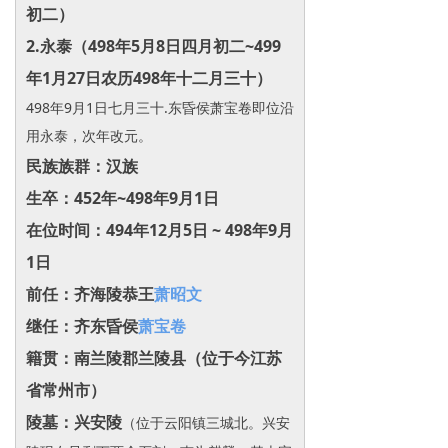
初二）
2.永泰（498年
5月8日
四月初二~499
年1月27日农历498年十二月三十）
498年9
月1日
七月三十.东昏侯萧宝卷即位沿
用永泰，次年改元。
民族族群：汉族
生卒：452年~498年9月1日
在位时间：494年12月5日 ~ 498年9月
1日
前任：齐海陵恭王
萧昭文
继任：齐东昏侯
萧宝卷
籍贯：南兰陵郡兰陵县（位于今江苏
省常州市）
陵墓：兴安陵
（位于云阳镇三城北。兴安