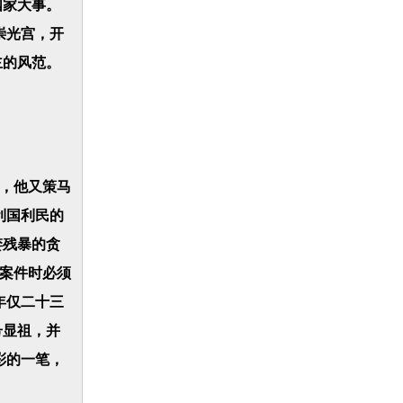
国家大事。
崇光宫，开
主的风范。
，他又策马
利国利民的
婪残暴的贪
理案件时必须
年仅二十三
号显祖，并
彩的一笔，