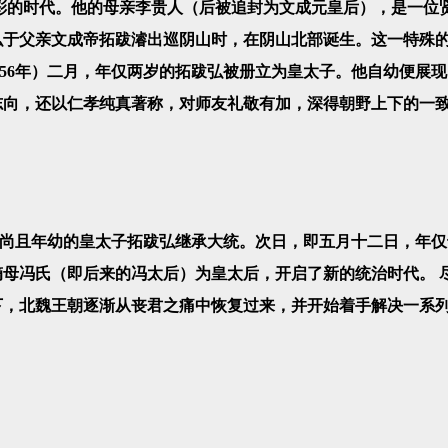
的时代。他的母亲李贵人（后被追封为文成元皇后），是一位
跋弘于父亲文成帝拓跋濬出巡阴山时，在阴山北部诞生。这一特殊
456年）二月，年仅两岁的拓跋弘被册立为皇太子。他自幼便展
志向，还以仁孝纯真著称，对师友礼敬有加，深得朝野上下的一
尚且年幼的皇太子拓跋弘继承大统。次日，即五月十二日，年仅
母冯氏（即后来的冯太后）为皇太后，开启了新的统治时代。 
下，北魏王朝逐渐从丧君之痛中恢复过来，并开始着手解决一系