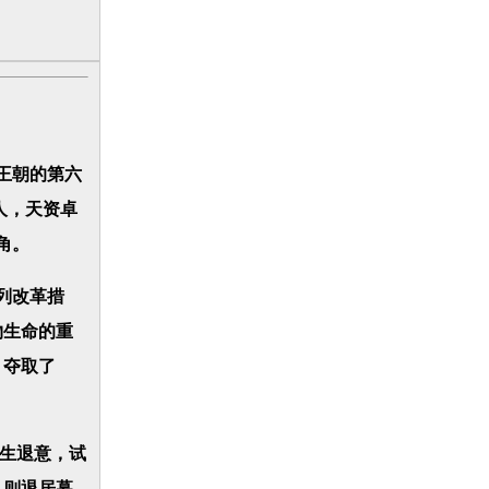
王朝的第六
人，天资卓
角。
列改革措
物生命的重
，夺取了
萌生退意，试
己则退居幕