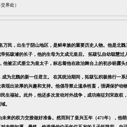
县交界处）
，又名万民，出生于阴山地区，是鲜卑族的重要历史人物。他是北魏
作为文成帝拓跋濬的长子，他的生母为文成元皇后。 拓跋弘自幼聪慧过
），他被正式册立为皇太子，标志着他在政治舞台上的初步崭露头
成为北魏的新一任君主。 在其统治期间，拓跋弘积极推行一系
教表现出浓厚的兴趣和支持。他倡导禁止滥杀牲畜，强调保护动
和民生福祉。此外，他还多次发动对外战争，成功南征刘宋政权
疆域。
未来的权力交接做好准备。然而到了皇兴五年（471年），他
反对未能如愿。最终，他选择传位于年仅五岁的儿子拓跋宏，自