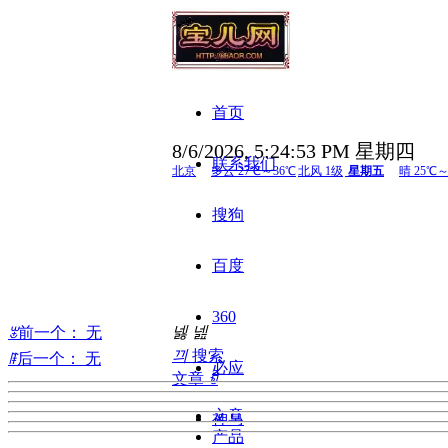
首页
8/6/2026, 5:24:54 PM 星期四
联系我们
搜狗
百度
360
넳
넲
ꂃ
前一个：
无
끠
搜索
ꁹ
后一个：
无
必应
文章
ꀁ
文章
神马
产品