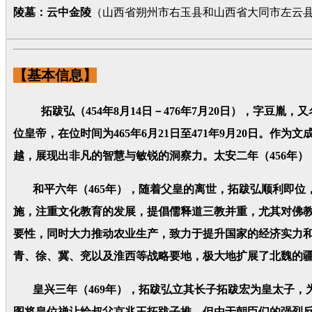
陵墓：云中金陵
（山西省朔州市右玉县和山西省大同市左云
【基本信息】
拓跋弘（454年8月14日－476年7月20日），字豆胤
位皇帝，在位时间为465年6月21日至471年9月20日。
越，展现出非凡的智慧与敏锐的洞察力。太安二年（456年
和平六年（465年），随着父皇的离世，拓跋弘顺利即位，
施，注重文化教育的发展，提倡儒释道三教并重，尤其对佛
要性，同时大力推动农业生产，致力于提升国家的经济实力
青、徐、冀、兖以及淮西等战略要地，极大地扩展了北魏的
皇兴三年（469年），拓跋弘立其长子拓跋宏为皇太子，为
图将皇位禅让给叔父京兆王拓跋子推，但由于朝臣们的强烈