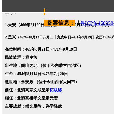
尊号：太上皇帝(内禅后)
年号：
备案信息：
【
粤ICP备150958
1.天安
（466年
2月20日
正月初一-467年
10月12日
八月
二十八
）
2.皇兴
（467年10月13日八月
二十九戊申日
~471年9月19日.农历47
在位时间：465年6月21日~ 471年9月19日
民族族群：鲜卑族
出生地：阴山之北 （位于今内蒙古自治区）
生卒：454年8月14日~476年7月20日
逝世地：永安殿 （位于今山西省大同市）
前任：北魏高宗文成皇帝
拓跋濬
继任：北魏高祖孝文皇帝元宏
主要成就：崇文重教，兴学轻赋