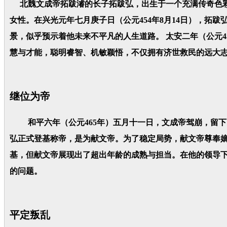
北魏文成帝拓跋濬的长子拓跋弘，出生于一个充满传奇色彩
女性。在兴光元年七月庚子日（公元454年8月14日），拓
景，似乎预示着他未来不平凡的人生道路。 太安二年（公元
慧与才能，聪明睿智、机敏颖悟，不仅拥有济世救民的远大
继位为帝
和平六年（公元465年）五月十一日，文成帝驾崩，留下
弘正式登基称帝，是为献文帝。为了稳定局势，献文帝尊奉嫡
基，但献文帝展现出了超出年龄的成熟与担当。在他的领导
的问题。
平定叛乱