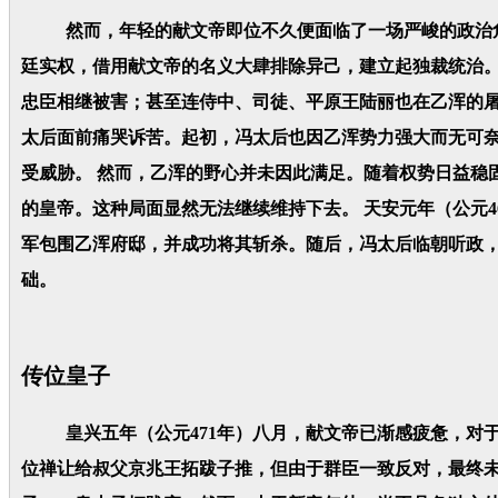
然而，年轻的献文帝即位不久便面临了一场严峻的政治危机
廷实权，借用献文帝的名义大肆排除异己，建立起独裁统治
忠臣相继被害；甚至连侍中、司徒、平原王陆丽也在乙浑的屠
太后面前痛哭诉苦。起初，冯太后也因乙浑势力强大而无可
受威胁。 然而，乙浑的野心并未因此满足。随着权势日益稳
的皇帝。这种局面显然无法继续维持下去。 天安元年（公元
军包围乙浑府邸，并成功将其斩杀。随后，冯太后临朝听政
础。
传位皇子
皇兴五年（公元471年）八月，献文帝已渐感疲惫，对于
位禅让给叔父京兆王拓跋子推，但由于群臣一致反对，最终未