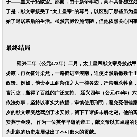
子——皇太子拓跋宏。然而，由于新帝年幼，尚不具备独立
于是，献文帝接受了“太上皇帝”的尊号，以区别于那些虽为皇
始了退居幕后的生活。虽然宫殿设施简陋，但他依然关心国
最终结局
延兴二年（公元472年）二月，太上皇帝献文帝身披战甲
扬鞭，再次征讨柔然，一路挺进至漠南，迫使柔然后撤数千里
政策。例如，他命令工商杂伎之人一律务农，严禁滥杀牲畜
官污吏，赢得了百姓的广泛支持。 延兴四年（公元474年
依法办事，坚持以事实为依据，审慎使用刑罚，避免冤假错案的
岁的献文帝突然驾崩于永安殿，留下了诸多未解之谜。他的
安葬于金陵。 作为一位英年早逝的帝王，献文帝以其卓越的
为北魏的历史发展做出了不可磨灭的贡献。