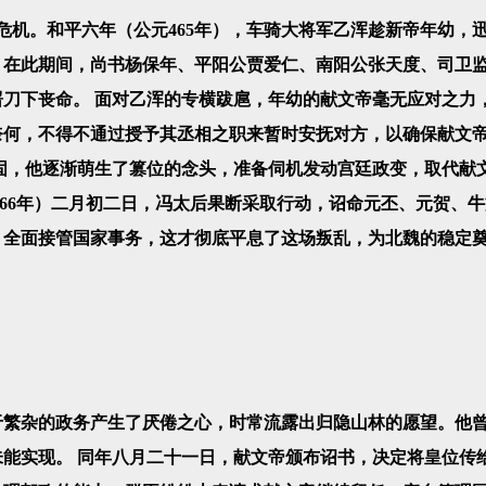
。和平六年（公元465年），车骑大将军乙浑趁新帝年幼，
。在此期间，尚书杨保年、平阳公贾爱仁、南阳公张天度、司卫
刀下丧命。 面对乙浑的专横跋扈，年幼的献文帝毫无应对之力
奈何，不得不通过授予其丞相之职来暂时安抚对方，以确保献文
固，他逐渐萌生了篡位的念头，准备伺机发动宫廷政变，取代献
466年）二月初二日，冯太后果断采取行动，诏命元丕、元贺、
，全面接管国家事务，这才彻底平息了这场叛乱，为北魏的稳定
繁杂的政务产生了厌倦之心，时常流露出归隐山林的愿望。他
能实现。 同年八月二十一日，献文帝颁布诏书，决定将皇位传