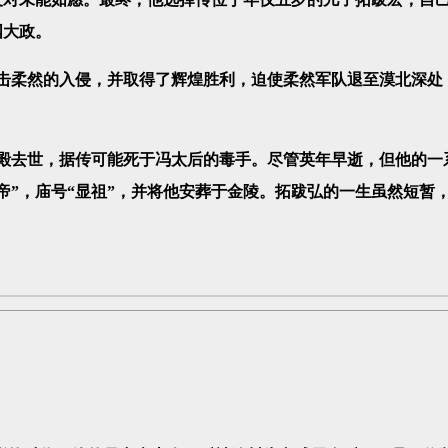
国大政。
击柔然的入侵，并取得了辉煌胜利，迫使柔然军队退至漠北深处
殿去世，据传可能死于冯太后的毒手。尽管英年早逝，但他的一
帝”，庙号“显祖”，并将他安葬于金陵。拓跋弘的一生虽然短暂