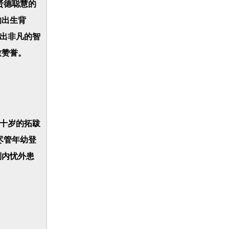
贤德聪慧的
的出生背
现出非凡的智
致赞誉。
十岁的拓跋
尽管年幼登
列内忧外患