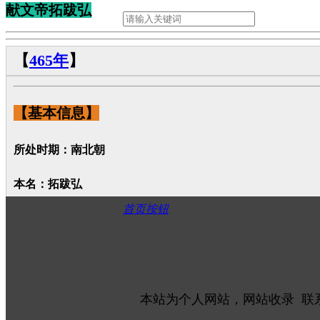
献文帝拓跋弘
【
465年
】
【基本信息】
所处时期：南北朝
本名：拓跋弘
别名：北魏献文帝
首页按钮
字：第豆胤
庙号：显祖
谥号：献文皇帝
本站为个人网站，网站收录 联
封号：皇太子(即位前)