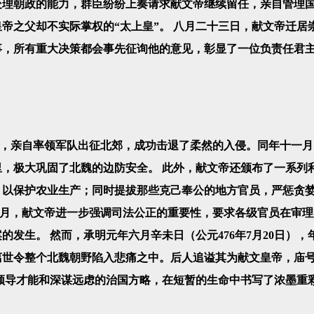
处理朝政的能力，群臣纷纷上奏请求献文帝继续留任，亲自管理
帝之父却不实际掌权的“太上皇”。 八月二十三日，献文帝迁居
事，所有重大决策都会事先征询他的意见，彰显了一位负责任君
，亲自率领军队出征北郊，成功击退了柔然的入侵。同年十一月
，极大巩固了北魏的边防安全。 此外，献文帝还颁布了一系列
，以保护农业生产；同时提拔那些克己奉公的地方官员，严惩贪
）六月，献文帝进一步强调司法公正的重要性，要求各级官员在审
发生。 然而，承明元年六月辛未日（公元476年7月20日），
离世令整个北魏朝野陷入悲痛之中。后人追谥其为献文皇帝，庙
领导才能和深谋远虑的治国方略，在短暂的生命中书写了浓墨重