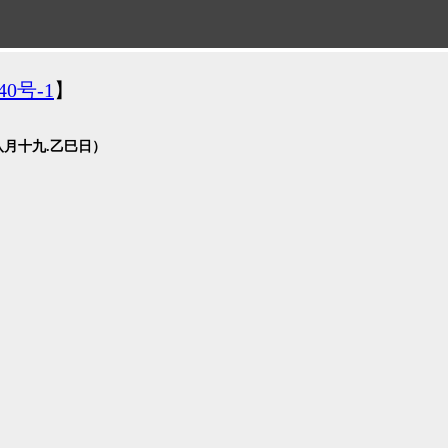
40号-1
】
1年八月十九.乙巳日）