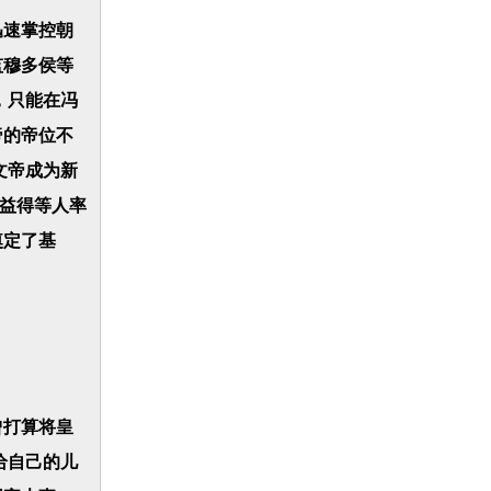
迅速掌控朝
监穆多侯等
，只能在冯
帝的帝位不
文帝成为新
牛益得等人率
奠定了基
曾打算将皇
给自己的儿