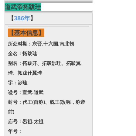
道武帝拓跋珪
【
386年
】
【基本信息】
所处时期：东晋.十六国.南北朝
全名：拓跋珪
别名：拓跋开、拓跋涉珪、拓跋翼
珪、拓跋什翼珪
字：涉珪
谥号：宣武.道武
封号：代王(自称)、魏王(改称，称帝
前)
庙号：烈祖.太祖
年号：