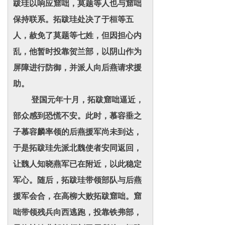
跋珪以响应窟咄，莫题等人也与窟咄
保持联系。拓跋珪处决了于桓等五
人，赦免了莫题等七姓，但因担心内
乱，他暂时投靠贺兰部，以阴山作为
屏障进行防御，并派人向后燕请求援
助。
登国元年十月，拓跋窟咄逼近，
部众感到恐慌不安。此时，慕容垂之
子慕容麟率领的后燕援军尚未到达，
于是拓跋珪先派北魏使者安同返回，
让魏人知晓燕军已在附近，以此稳定
军心。随后，拓跋珪带领部队与后燕
援军会合，在高柳大败拓跋窟咄。窟
咄带领残兵向西逃跑，投靠铁弗部，