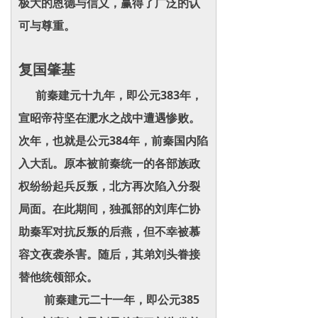
极大的恩德与信义，赢得了广泛的认
可与尊重。
复国肇基
前秦建元十九年，即公元383年，
宣昭帝苻坚在淝水之战中遭遇惨败。
次年，也就是公元384年，前秦国内陷
入大乱。原本被前秦统一的各部族政
权纷纷起兵反叛，北方再次陷入分裂
局面。在此期间，独孤部的刘库仁协
助秦军对抗反叛的后燕，但不幸被慕
容文夜袭杀害。随后，其弟刘头眷接
替他统领部众。
前秦建元二十一年，即公元385