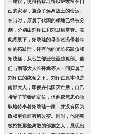
一建议，使得拓跋珪得以继续留在自
己的家乡，避免了远离故土的命运。
在当时，原属于代国的领地已经被分
割，分别由刘库仁和刘卫辰掌管。在
此背景下，拓跋珪的母亲贺氏带着年
幼的拓跋珪，还有他的兄长拓跋仪和
拓跋觚，从贺兰部迁徙至独孤部。他
们与南部大人长孙嵩等人一同归属于
刘库仁的统领之下。刘库仁原本也是
南部大人，即便在代国灭亡后，自己
接受了前秦的官位，但他依然忠心耿
耿地侍奉着拓跋珪一家，并没有因为
政权更迭而有所改变。同时，他还积
极招抚那些离散的部族之人，展现出