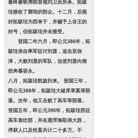
最终被铁弗部首领刘卫辰所杀。拓跋
珪接收了窟咄的部众。十二月，后燕
封拓跋珪为西单于，并赐予上谷王的
封号，但拓跋珪并未接受。
登国二年六月，即公元386年，拓
跋珪亲自率军征讨刘显，追击至弥
泽，大败刘显的军队，迫使刘显向南
投奔慕容永。
八月，拓跋珪凯旋归来。 登国三年，
即公元388年，拓跋珪大破库草奚等部
落。次年，他又击败了高车等部落。
登国五年，即公元390年，拓跋珪西征
高车袁纥部，并在鹿浑海取得大胜，
俘获人口及牲畜共计二十多万。不