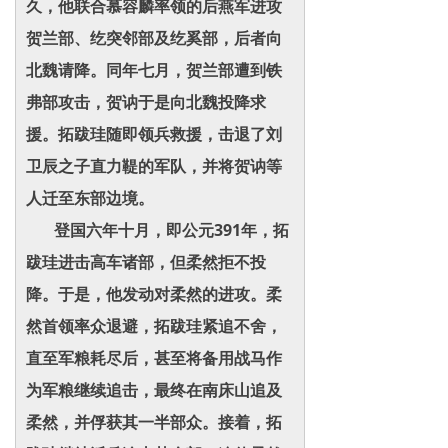
久，他联合慕容麟率领的后燕军进攻
贺兰部、纥突邻部及纥奚部，后者向
北魏请降。同年七月，贺兰部遭到铁
弗部攻击，贺讷于是向北魏投降求
援。拓跋珪随即领兵救援，击退了刘
卫辰之子直力鞮的军队，并将贺讷等
人迁至东部边境。
登国六年十月，即公元391年，拓
跋珪进击高车诸部，但柔然拒不投
降。于是，他发动对柔然的进攻。柔
然首领率众退避，拓跋珪紧追不舍，
直至军粮耗尽后，甚至将备用战马作
为军粮继续追击，最终在南床山追及
柔然，并俘获其一半部众。接着，拓