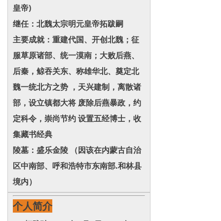
皇帝)
继任：北魏太宗明元皇帝拓跋嗣
主要成就：重建代国、开创北魏；征
服草原诸部、统一漠南；大败后燕、
后秦，鲸吞关东、称雄华北、奠定北
魏一统北方之势 ，天兴建制，离散诸
部，设立镇都大将 废除后燕暴政，约
定科令，崇尚节约 设置五经博士，收
集藏书经典
陵墓：盛乐金陵 （因该在内蒙古自治
区中南部、呼和浩特市东南部.和林县
境内）
个人简介