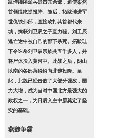
跋珪继续派兵追击其余部，迫使柔然
首领缊纥提投降。随后，拓跋珪进军
世仇铁弗部，直接攻打其首都代来
城，擒获刘卫辰之子直力鞮。刘卫辰
逃亡途中被自己的部下杀死。拓跋珪
下令诛杀刘卫辰宗族共五千多人，并
将尸体投入黄河中。此战之后，阴山
以南的各部落纷纷向北魏投降。至
此，北魏已经击败了大部分强敌，国
力大增，成为当时中国北方最强大的
政权之一，为日后入主中原奠定了坚
实的基础。
燕魏争霸