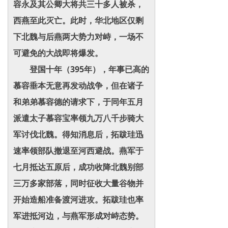
容永及其公卿大将共三十多人被杀，
西燕至此灭亡。此时，华北地区仅剩
下北魏与后燕两大势力对峙，一场不
可避免的大战即将爆发。
登国十年（395年），年事已高的
慕容垂本无意再发动战争，但在诸子
和弟弟慕容德的请求下，于同年五月
派遣太子慕容宝率领九万八千步骑大
军讨伐北魏。得知消息后，拓跋珪迅
速率领部队撤退至河西避战。燕军于
七月抵达五原后，成功收降北魏别部
三万多家部落，同时征收大量谷物并
开始造船准备渡河进攻。拓跋珪也率
军进抵河边，与燕军形成对峙态势。