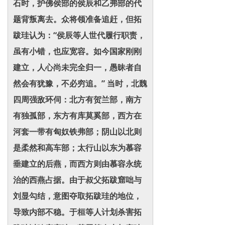
石时，护佛侯部的侯辰和乙弗部的代
题背叛离去。众将领准备追赶，但拓
跋珪认为：“侯辰等人世代履行职责，
虽有小错，也应宽容。如今国家刚刚
建立，人心尚未完全归一，愚昧者自
然会有犹豫，不必穷追。” 当时，北魏
四周强敌环伺：北方有贺兰部，南方
有独孤部，东方有库莫奚部，西方在
河套一带有匈奴铁弗部；阴山以北则
是柔然和高车部；太行山以东为慕容
垂建立的后燕，而西方则由慕容永统
治的西燕占据。由于叔父拓跋窟咄与
刘显勾结，意图夺取拓跋珪的地位，
导致内部不稳。于桓等人计划杀害拓