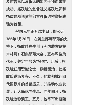
及时告密以及贺氏的出面干预而未能
成功。拓跋珪的堂曾祖父拓跋纥罗和
拓跋建劝说贺兰部首领贺讷推举拓跋
珪为首领。
登国元年正月戊申日，即公元
386年2月20日，在贺兰部等部落的支
持下，拓跋珪在牛川（今内蒙古锡拉
木林河）召集部落大会，宣布即位为
代王，并定年号为“登国”。此后，拓
跋珪任用贤能之士，励精图治，使拓
跋氏逐渐复兴。不久，他将都城迁回
代国原来的首都盛乐，并推动农业发
展，让人民休养生息。同年四月，拓
跋珪改称魏王。五月，他率军出游陵