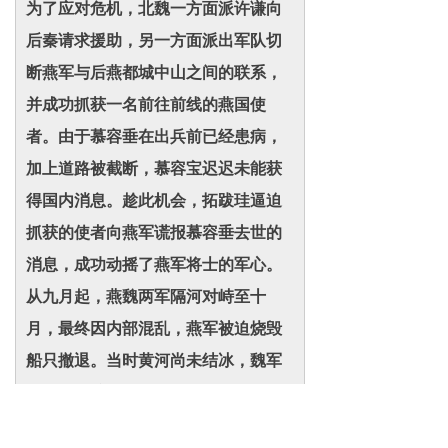
为了应对危机，北魏一方面派许谦向
后秦请求援助，另一方面派出军队切
断燕军与后燕都城中山之间的联系，
并成功抓获一名前往前线的燕国使
者。由于慕容垂在出兵前已经患病，
加上道路被截断，慕容宝迟迟未能获
得国内消息。趁此机会，拓跋珪逼迫
抓获的使者向燕军谎报慕容垂去世的
消息，成功动摇了燕军将士的军心。
从九月起，燕魏两军隔河对峙至十
月，最终因内部混乱，燕军被迫烧毁
船只撤退。当时黄河尚未结冰，魏军
无法及时渡河追击。然而，次月一场
大风使得河面迅速结冰，拓跋珪立即