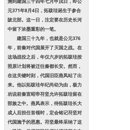
溯到建国三十四年七月甲戌日，即公
元371年8月4日，拓跋珪诞生于参合
陂北部。这一日，注定要在历史长河
中留下浓墨重彩的一笔。
建国三十九年，也就是公元376
年，前秦对代国展开了灭国之战。在
这场战役之后，年仅六岁的拓跋珪按
照原计划将被迁往秦都长安。然而，
在这关键时刻，代国旧臣燕凤站了出
来。他以拓跋珪年纪尚幼为由，极力
劝说前秦宣昭帝苻坚允许拓跋珪留在
部族之中。燕凤表示，待拓跋珪长大
成人后担任首领时，定会铭记苻坚对
代国施予的恩惠。苻坚最终采纳了这