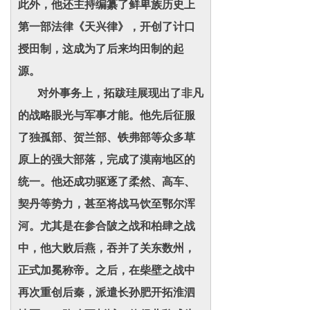
此外，他还主持编纂了鲜卑族历史上
第一部法律《天兴律》，开创了计口
授田制，这成为了后来均田制的起
源。
对外事务上，拓跋珪展现出了非凡
的战略眼光与军事才能。他先后征服
了独孤部、贺兰部、铁弗部等众多草
原上的强大部落，完成了漠南地区的
统一。他还成功驱逐了柔然、高车、
契丹等势力，甚至将战马饮至鄂尔浑
河。尤其是在参合陂之战和柏肆之战
中，他大败后燕，吞并了关东数州，
正式加冕称帝。之后，在柴壁之战中
再次重创后秦，派遣长孙肥开拓淮泗