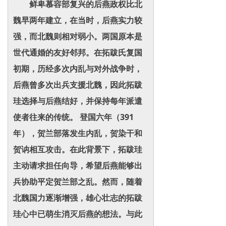
鲜卑慕容部复兴的后燕政权比北
魏早两年建立，在当时，后燕实力较
强，而北魏则相对弱小。两国原本是
世代通婚的友好邻邦。在拓跋氏复国
初期，历经多次内乱与对外战争时，
后燕曾多次出兵支援北魏，因此拓跋
珪选择与后燕结好，并保持每年派遣
使者往来的传统。 登国六年（391
年），贺兰部落发生内乱，贺染干和
贺讷相互攻击。在此背景下，拓跋珪
主动请求担任向导，希望后燕能够出
兵协助平定贺兰部之乱。然而，随着
北魏国力逐渐增强，雄心壮志的拓跋
珪心中已萌生消灭后燕的想法。与此