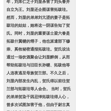
年，刘库仁之子刘显杀害了刘头眷并
自立为王。刘显还企图谋害拓跋珪。
然而，刘显的弟弟刘亢埿的妻子是拓
跋珪的姑姑，她将这一阴谋告知了贺
氏。同时，刘显的重要谋士梁六眷是
拓跋什翼犍的甥子，他也派遣部下穆
崇、奚牧秘密通报拓跋珪。贺氏设法
通过一场饮酒聚会让刘显醉倒，从而
帮助拓跋珪与旧臣长孙犍、拓跋他等
人连夜逃至母族贺兰部。不久之后，
刘显内部发生内乱，贺氏得以前往贺
兰部与拓跋珪等人会合。 当时，贺氏
的弟弟贺染干因忌惮拓跋珪得人心，
曾多次试图加害于他，但由于尉古真