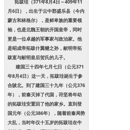
拓跋珪（371年8月4日～409年11
月6日），出生于云中郡盛乐县（今内
蒙古和林格尔），是鲜卑族的重要领
袖，也是北魏王朝的开国皇帝，同时
更是一位卓越的军事家与政治家。他
是昭成帝拓跋什翼犍之孙，献明帝拓
跋寔与献明皇后贺氏的儿子。
建国三十四年七月七日（公元371
年8月4日）这一天，拓跋珪诞生于参
合陂北。到了建国三十九年（公元376
年），前秦灭掉了代国，苻坚将年幼
的拓跋珪安置回了他的家乡。直到登
国元年（公元386年），随着前秦局势
大乱，当时年仅十五岁的拓跋珪在牛