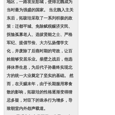
地区，一路攻至彭城，使得北魏成为
当时最为强盛的国家。 当北魏入主关
东后，拓跋珪采取了一系列积极的政
策：迁都平城、免除赋税赈济灾民、
抚恤孤寡老人、选拔贤能之士、严格
军纪、提倡节俭、大力弘扬儒学文
化，并废除了后燕时期的苛政，让百
姓能够安居乐业。柴壁之战后，他选
择休养生息，为后代子孙最终实现北
方的统一大业奠定了坚实的基础。 然
而，在天赐末年，由于长期服用寒食
散的影响，拓跋珪的性格逐渐变得猜
忌多疑，对臣下的诛杀行为增多，导
致朝堂内外怨声载道。