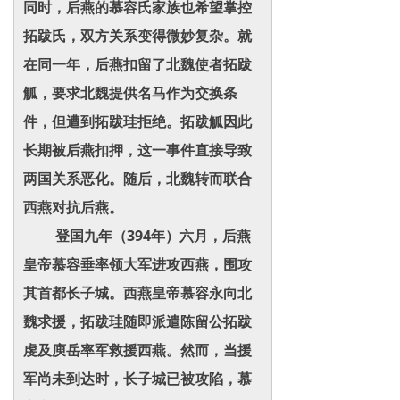
同时，后燕的慕容氏家族也希望掌控
拓跋氏，双方关系变得微妙复杂。就
在同一年，后燕扣留了北魏使者拓跋
觚，要求北魏提供名马作为交换条
件，但遭到拓跋珪拒绝。拓跋觚因此
长期被后燕扣押，这一事件直接导致
两国关系恶化。随后，北魏转而联合
西燕对抗后燕。
登国九年（394年）六月，后燕
皇帝慕容垂率领大军进攻西燕，围攻
其首都长子城。西燕皇帝慕容永向北
魏求援，拓跋珪随即派遣陈留公拓跋
虔及庾岳率军救援西燕。然而，当援
军尚未到达时，长子城已被攻陷，慕