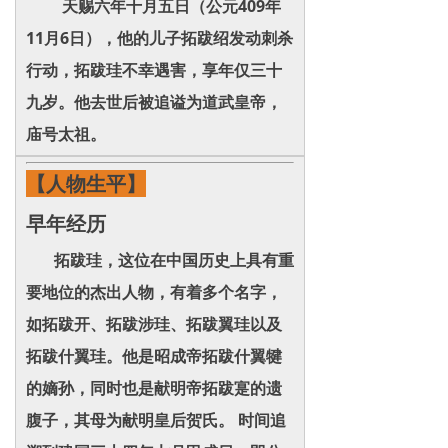
天赐六年十月五日（公元409年
11月6日），他的儿子拓跋绍发动刺杀
行动，拓跋珪不幸遇害，享年仅三十
九岁。他去世后被追谥为道武皇帝，
庙号太祖。
【人物生平】
早年经历
拓跋珪，这位在中国历史上具有重
要地位的杰出人物，有着多个名字，
如拓跋开、拓跋涉珪、拓跋翼珪以及
拓跋什翼珪。他是昭成帝拓跋什翼犍
的嫡孙，同时也是献明帝拓跋寔的遗
腹子，其母为献明皇后贺氏。 时间追