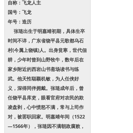
自称：飞龙人主
国号：飞龙
年号：造历
张琏出生于明嘉靖初期，具体生卒
时间不详，广东省饶平县元歌都乌石
村(今属上饶镇)人。出身贫寒，世代佃
耕，少年时曾到山野牧牛，数年后在
家乡附近的西岩山书斋场读书与练
武。他天性聪颖机敏，为人任侠好
义，深得同伴拥戴。张琏成年后，曾
任饶平县库吏，眼看官府对农民的欺
凌盘剥，心中愤怒不满，常与上司作
对，被罢职回家。明嘉靖年间（1522
—1566年），张琏因不满朝政腐败，