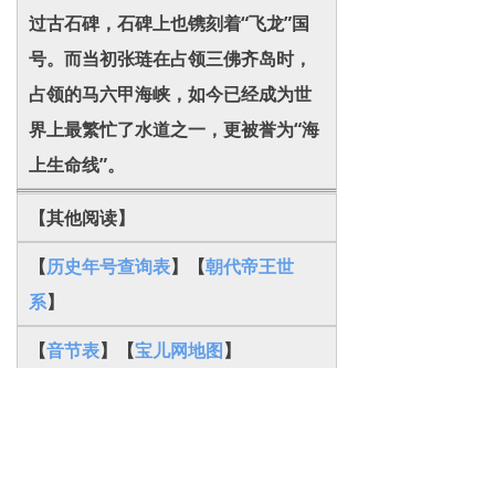
过古石碑，石碑上也镌刻着“飞龙”国
号。而当初张琏在占领三佛齐岛时，
占领的马六甲海峡，如今已经成为世
界上最繁忙了水道之一，更被誉为“海
上生命线”。
【其他阅读】
【
历史年号查询表
】【
朝代帝王世
系
】
【
音节表
】【
宝儿网地图
】
本页地址:
http://
www.8baor.com/newsinfo/71472
02.html