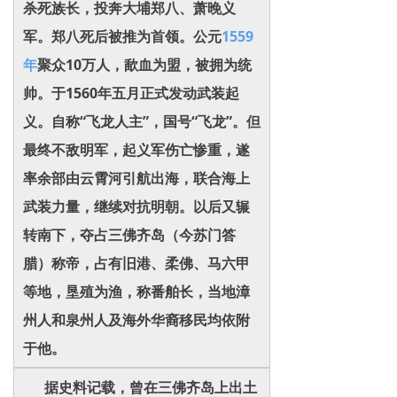
杀死族长，投奔大埔郑八、萧晚义
军。郑八死后被推为首领。公元
1559
年
聚众10万人，歃血为盟，被拥为统
帅。于1560年五月正式发动武装起
义。自称“飞龙人主”，国号“飞龙”。但
最终不敌明军，起义军伤亡惨重，遂
率余部由云霄河引航出海，联合海上
武装力量，继续对抗明朝。以后又辗
转南下，夺占三佛齐岛（今苏门答
腊）称帝，占有旧港、柔佛、马六甲
等地，垦殖为渔，称番舶长，当地漳
州人和泉州人及海外华裔移民均依附
于他。
据史料记载，曾在三佛齐岛上出土