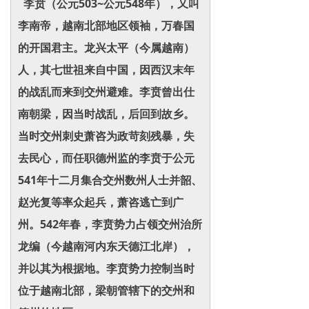
李贲（公元503~公元548年），又叫
李南帝，越南北部地区领袖，万春国
的开国君主。龙兴太平（今属越南）
人，其七世祖来自中国，因西汉末年
的战乱而来到交州避难。李贲曾出仕
南朝梁，因当时战乱，后回到故乡。
当时交州刺史萧咨为政苛刻残暴，失
去民心，而任职德州监的李贲于公元
541年十二月集合交州数州人士并韶、
赵光复等率众起兵，萧咨逃亡到广
州。542年春，李贲势力占领交州治所
龙编（今越南河内东天德江北岸），
并以其为根据地。李贲势力控制当时
位于越南北部，梁朝管辖下的交州和