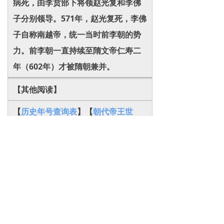
病死，由李贲部下将领赵光复和李佛
子分别领导。571年，赵光复死，李佛
子自称南越帝，统一当时前李朝的势
力。前李朝一直持续至隋文帝仁寿二
年（602年）才被隋朝兼并。
【其他阅读】
【
历史年号查询表
】【
朝代帝王世
系
】
【
音节表
】【
宝儿网地图
】
本页地址:
http://
www.8baor.com/newsinfo/64863
64.html