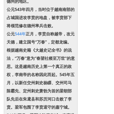
德州的地区。
公元543年四月，当时位于越南南部的
占城国进攻李贲的地盘，被李贲部下
将领范修在德州率兵击败。
公元
544年
正月，李贲自称越帝，改元
天德，建立国号“万春”，定都龙编。
根据越南史籍《大越史记全书》的说
法，“万春”意为“春望社稷至万世”的意
思。这是越南历史上第一个真正的政
权，李南帝的名称因此而起。545年五
月，以新任交州刺史杨瞟、交州司马
陈霸先、定州刺史萧勃为首的梁朝部
队先后在朱鸢县和苏历河口击败了李
贲。梁军包围了李贲退守的嘉宁城。