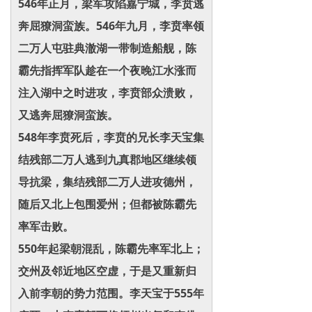
546年正月，梁军攻陷嘉宁城，李贲逃
奔屈獠洞蛮族。546年九月，李贲率领
二万人屯驻典澈湖一带制造船舰，陈
霸先指挥军队趁在一个夜晚江水涨而
注入湖中之时进攻，李贲部众溃败，
又逃奔屈獠洞蛮族。
548年李贲死后，李贲的兄长李天宝集
结残部二万人逃到九真郡地区继续领
导抗梁，集结残部二万人进攻德州，
随后又北上包围爱州；但都被陈霸先
率军击败。
550年起梁朝混乱，陈霸先率军北上；
交州及邻近地区空虚，于是又重新归
入前李朝的势力范围。李天宝于555年