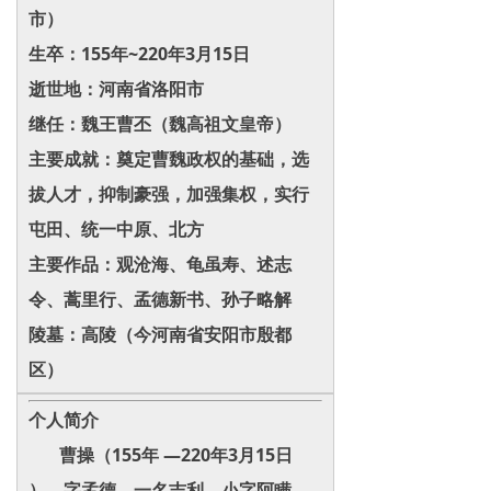
市）
生卒：155年~220年3月15日
逝世地：河南省洛阳市
继任：魏王曹丕（魏高祖文皇帝）
主要成就：奠定曹魏政权的基础，选
拔人才，抑制豪强，加强集权，实行
屯田、统一中原、北方
主要作品：观沧海、龟虽寿、述志
令、蒿里行、孟德新书、孙子略解
陵墓：高陵（今河南省安阳市殷都
区）
个人简介
曹操（155年 —220年3月15日
），字孟德，一名吉利，小字阿瞒 ，