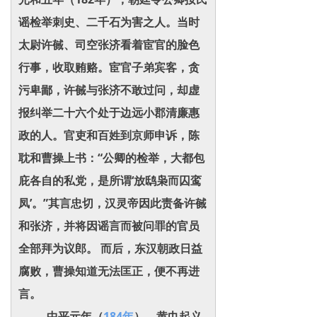
谣检举刺史、二千石为害之人。当时
太尉许戫、司空张济看着宦官的脸色
行事，收取贿赂。宦官子弟宾客，贪
污卑鄙，许戫与张济不敢过问，却虚
报纠举二十六个处于边远小郡清廉惠
政的人。官吏和百姓到京师申诉，陈
耽和曹操上书：“公卿的检举，大都包
庇各自的私党，是所谓‘放鸱枭而囚鸾
凤’。”其言忠切，汉灵帝因此责备许戫
和张济，并将因谣言而被问罪的官员
全部拜为议郎。 而后，东汉朝政日益
腐败，曹操知道无法匡正，便不再进
言。
中平元年（
184年
），黄巾起义