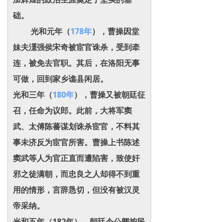
础。
光和元年（
178年
），曹操因堂
妹夫濦强侯宋奇被宦官诛杀，受到牵
连，被免去官职。其后，在洛阳无事
可做，回到家乡谯县闲居。
光和三年（
180年
），曹操又被朝廷征
召，任命为议郎。此前，大将军窦
武、太傅陈蕃谋划诛杀宦官，不料其
事未济反为宦官所害。曹操上书陈述
窦武等人为官正直而遭陷害，致使奸
邪之徒满朝，而忠良之人却得不到重
用的情形，言辞恳切，但没有被汉灵
帝采纳。
光和五年（182年），朝廷令公卿按民