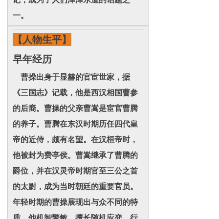
一。
【人物生平】
早年经历
曹操出身于显赫的官宦世家，据
《三国志》记载，他是西汉相国曹参
的后裔。曹操的父亲曹嵩是宦官曹腾
的养子。曹腾在东汉时期历任四代皇
帝的近侍，颇有名望。在汉桓帝时，
他被封为费亭侯。曹嵩继承了曹腾的
爵位，并在汉灵帝时期官至三公之首
的太尉，成为当时朝廷的重要官员。
年轻时期的曹操展现出与众不同的特
质。他机智警敏，擅长随机应变，行