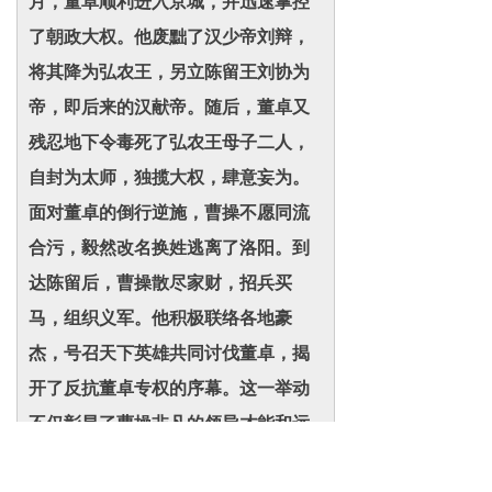
月，董卓顺利进入京城，并迅速掌控
了朝政大权。他废黜了汉少帝刘辩，
将其降为弘农王，另立陈留王刘协为
帝，即后来的汉献帝。随后，董卓又
残忍地下令毒死了弘农王母子二人，
自封为太师，独揽大权，肆意妄为。
面对董卓的倒行逆施，曹操不愿同流
合污，毅然改名换姓逃离了洛阳。到
达陈留后，曹操散尽家财，招兵买
马，组织义军。他积极联络各地豪
杰，号召天下英雄共同讨伐董卓，揭
开了反抗董卓专权的序幕。这一举动
不仅彰显了曹操非凡的领导才能和远
见卓识，也为日后群雄并起的局面奠