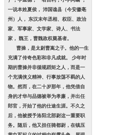
一说本姓夏侯， 沛国谯县（今安徽亳
州）人， 东汉末年丞相、权臣、政治
家、军事家、文学家、诗人、书法
家， 魏王，曹魏政权奠基者。
曹操，是太尉曹嵩之子。他的一生
充满了传奇色彩和非凡成就。 少年时
期的曹操并非循规蹈矩之人，而是一
个充满侠义精神、行事放荡不羁的人
物。然而，在二十岁那年，他凭借自
身的才华与品德被举为孝廉，并出任
郎官，开始了他的仕途生涯。不久之
后，他被授予洛阳北部尉这一重要职
务。随后，他又担任骑都尉，在镇压
黄巾军起义的过程中崭露头角，展现