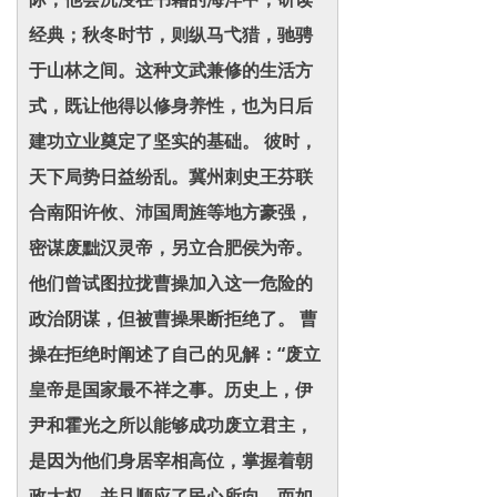
经典；秋冬时节，则纵马弋猎，驰骋
于山林之间。这种文武兼修的生活方
式，既让他得以修身养性，也为日后
建功立业奠定了坚实的基础。 彼时，
天下局势日益纷乱。冀州刺史王芬联
合南阳许攸、沛国周旌等地方豪强，
密谋废黜汉灵帝，另立合肥侯为帝。
他们曾试图拉拢曹操加入这一危险的
政治阴谋，但被曹操果断拒绝了。 曹
操在拒绝时阐述了自己的见解：“废立
皇帝是国家最不祥之事。历史上，伊
尹和霍光之所以能够成功废立君主，
是因为他们身居宰相高位，掌握着朝
政大权，并且顺应了民心所向。而如