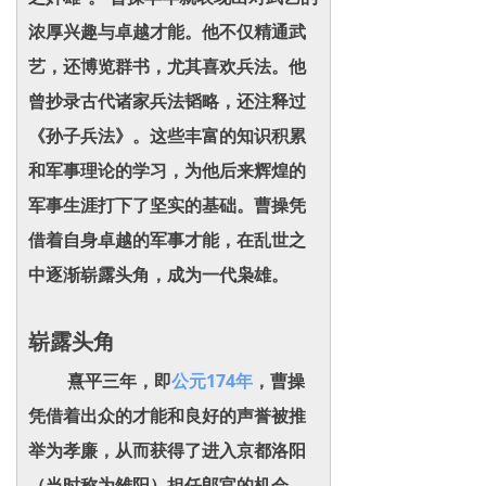
浓厚兴趣与卓越才能。他不仅精通武
艺，还博览群书，尤其喜欢兵法。他
曾抄录古代诸家兵法韬略，还注释过
《孙子兵法》。这些丰富的知识积累
和军事理论的学习，为他后来辉煌的
军事生涯打下了坚实的基础。曹操凭
借着自身卓越的军事才能，在乱世之
中逐渐崭露头角，成为一代枭雄。
崭露头角
熹平三年，即
公元174年
，曹操
凭借着出众的才能和良好的声誉被推
举为孝廉，从而获得了进入京都洛阳
（当时称为雒阳）担任郎官的机会。