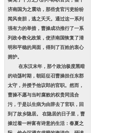
济南国为之震动，那些贪官污吏纷纷
闻风丧胆，逃之夭夭。通过这一系列
强有力的举措，曹操成功推行了一系
列政令教化政策，使济南国恢复了清
明和平稳的局面，得到了百姓的衷心
拥护。
在东汉末年，那个政治极度黑暗
的动荡时期，朝廷征召曹操担任东郡
太守，并授予他议郎的官职。然而，
曹操不愿与当时腐败的权贵同流合
污，于是以生病为由辞去了官职，回
到了故乡隐居。 在隐居的日子里，曹
操过着一种富有诗意的生活：春夏之
际，他会沉浸在书籍的海洋中，研读