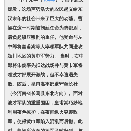
爆发，这场声势浩大的农民起义给东
汉末年的社会带来了巨大的动荡。曹
操在这一时期被朝廷任命为骑都尉，
肩负起镇压叛乱的重任。他受命与左
中郎将皇甫嵩等人率领军队共同进攻
颍川地区的黄巾军势力。 当时，右中
郎将朱儁率先抵达战场并与黄巾军将
领波才部展开激战，但不幸遭遇失
败。随后，皇甫嵩率部退守至长社
（今河南省长葛县东北方向）。面对
波才军队的重重围困，皇甫嵩巧妙地
利用夜色掩护，在夜间纵火突袭敌
军，使得黄巾军陷入混乱而后撤。此
时，曹操所率领的援军及时赶到，与