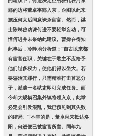
的建议下，何进决定征召驻扎在河东
郡的边将董卓率部入京，企图以此来
施压何太后同意诛杀宦官。然而，谋
士陈琳曾劝谏何进不要轻举妄动，可
惜何进并未采纳此建议。曹操在得知
此事后，冷静地分析道：“自古以来都
有宦官任职，关键在于君主不应给予
他们过多权力，使他们得以坐大。若
要惩治其罪行，只需精准打击首恶分
子，派遣一名狱吏即可完成任务。而
今却大规模召集外镇将领入京，此举
必定会引发混乱，我已预见到其失败
的结局。” 不幸的是，董卓尚未抵达洛
阳，何进便已被宦官所害。同年九