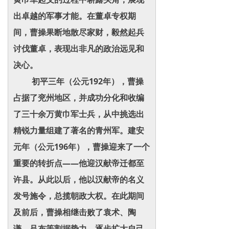
出卓越的军事才能。在董卓专权期
间，曹操果断地散尽家财，毅然起兵
讨伐董卓，表现出非凡的政治远见和
决心。
初平三年（公元192年），曹操
占据了兖州地区，并成功分化和收编
了三十余万黄巾军士兵，从中挑选出
精锐力量组建了著名的青州军。建安
元年（公元196年），曹操迎来了一个
重要的转折点——他迎汉献帝迁都至
许县。从此以后，他以汉献帝的名义
发号施令，总揽朝政大权。在此期间
及前后，曹操相继击败了袁术、陶
谦、吕布等割据势力，逐步扩大自己