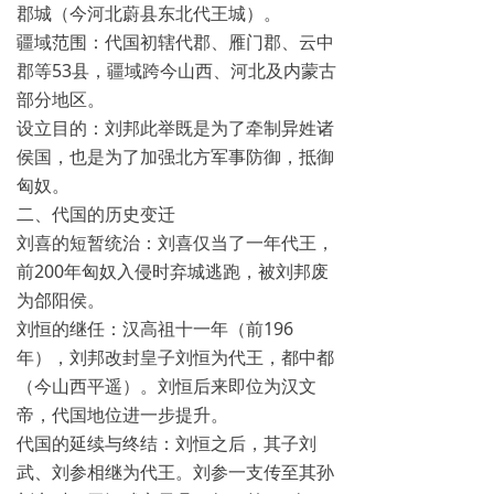
郡城（今河北蔚县东北代王城）。
‌疆域范围‌：代国初辖代郡、雁门郡、云中
郡等53县，疆域跨今山西、河北及内蒙古
部分地区。
‌设立目的‌：刘邦此举既是为了牵制异姓诸
侯国，也是为了加强北方军事防御，抵御
匈奴。
二、代国的历史变迁
‌刘喜的短暂统治‌：刘喜仅当了一年代王，
前200年匈奴入侵时弃城逃跑，被刘邦废
为郃阳侯。
‌刘恒的继任‌：汉高祖十一年（前196
年），刘邦改封皇子刘恒为代王，都中都
（今山西平遥）。刘恒后来即位为汉文
帝，代国地位进一步提升。
‌代国的延续与终结‌：刘恒之后，其子刘
武、刘参相继为代王。刘参一支传至其孙