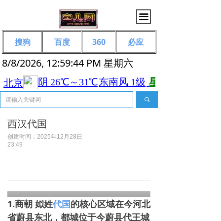
끀
搜狗
百度
360
必应
8/8/2026, 12:59:44 PM 星期六
끠
西汉代国
创建时间：
2025年12月28日
23:49
1.商朝 姒姓
代国
的核心区域在‌今河北
省蔚县东北‌，都城位于今蔚县代王城