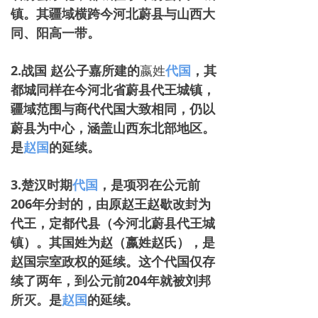
镇。其疆域横跨今河北蔚县与山西大
同、阳高一带。
2.战国 赵公子嘉所建的
嬴姓
代国
，其
都城同样在‌今河北省蔚县代王城镇‌，
疆域范围与商代代国大致相同，仍以
蔚县为中心，涵盖山西东北部地区。
是
赵国
的延续。
3.楚汉时期
代国
，是项羽在公元前
206年分封的，由原赵王赵歇改封为
代王，定都代县（今河北蔚县代王城
镇）。其国姓为‌赵‌（嬴姓赵氏），是
赵国宗室政权的延续。这个代国仅存
续了两年，到公元前204年就被刘邦
所灭。
是
赵国
的延续
。