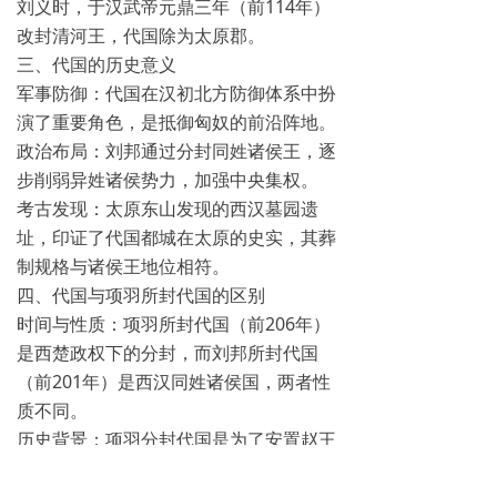
刘义时，于汉武帝元鼎三年（前114年）
改封清河王，代国除为太原郡。
三、代国的历史意义
‌军事防御‌：代国在汉初北方防御体系中扮
演了重要角色，是抵御匈奴的前沿阵地。
‌政治布局‌：刘邦通过分封同姓诸侯王，逐
步削弱异姓诸侯势力，加强中央集权。
‌考古发现‌：太原东山发现的西汉墓园遗
址，印证了代国都城在太原的史实，其葬
制规格与诸侯王地位相符。
四、代国与项羽所封代国的区别
‌时间与性质‌：项羽所封代国（前206年）
是西楚政权下的分封，而刘邦所封代国
（前201年）是西汉同姓诸侯国，两者性
质不同。
‌历史背景‌：项羽分封代国是为了安置赵王
歇，而刘邦分封代国是为了巩固统治、防