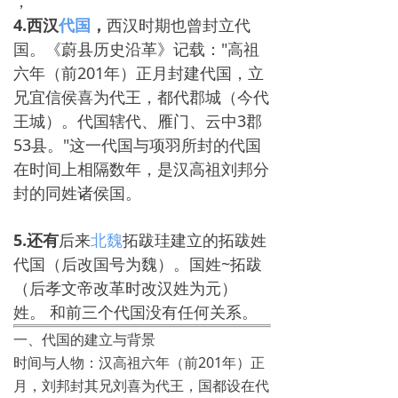
，
4.西汉
代国
，
西汉时期也曾封立代
国。《蔚县历史沿革》记载："高祖
六年（前201年）正月封建代国，立
兄宜信侯喜为代王，都代郡城（今代
王城）。代国辖代、雁门、云中3郡
53县。"这一代国与项羽所封的代国
在时间上相隔数年，是汉高祖刘邦分
封的同姓诸侯国。
5.还有
后来
北魏
拓跋珪建立的拓跋‌姓
代国（后改国号为魏）。国姓~拓跋‌
（后孝文帝改革时改汉姓为元）
姓。 和前三个代国没有任何关系。
一、代国的建立与背景
‌时间与人物‌：汉高祖六年（前201年）正
月，刘邦封其兄刘喜为代王，国都设在代