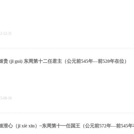
22-12-31
姬贵 (jī guì‌) 东周第十二任君主（公元前545年—前520年在位）
25-08-16
姬泄心（jī xiè xīn）~东周第十一任国王（公元前572年—前545