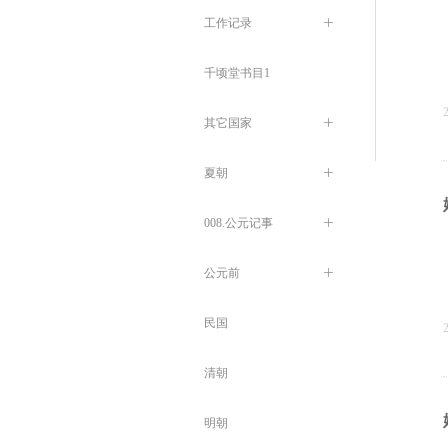
工作记录
ꄶ
千顷堂书目1
其它国家
ꄶ
夏朝
ꄶ
008.公元记事
ꄶ
公元前
ꄶ
民国
清朝
明朝