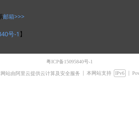
系
邮箱>>>
25-08-16
840号-1
】
上一页
1
2
3
下一页
粤ICP备15095840号-1
本网站支持
IPv6
Po
网站由阿里云提供云计算及安全服务