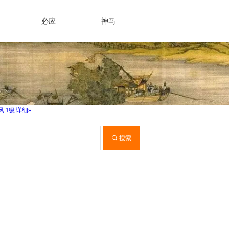
必应
神马
끠
搜索