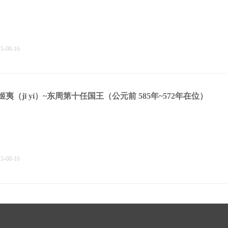
25-08-16
姬夷（jī‌ yí）~东周第十任国王（公元前 585年~572年在位）
25-08-16
姬瑜 (jī‌ yú‌) 东周第九任国王（公元前612—前607年）