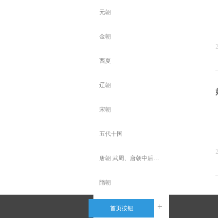
元朝
金朝
西夏
辽朝
宋朝
五代十国
唐朝 武周、唐朝中后期、
隋朝
南北朝
ꄶ
首页按钮