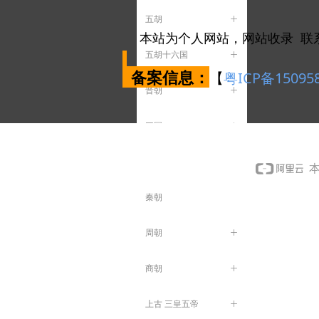
五胡
ꄶ
本站为个人网站，网站收录 联
五胡十六国
ꄶ
备案信息：
【
粤ICP备15095
晋朝
ꄶ
三国
ꄶ
汉朝
ꄶ
本
秦朝
周朝
ꄶ
商朝
ꄶ
上古 三皇五帝
ꄶ