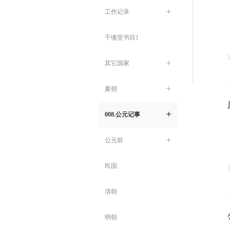
工作记录
ꄶ
千顷堂书目1
其它国家
ꄶ
夏朝
ꄶ
008.公元记事
ꄶ
公元前
ꄶ
民国
清朝
明朝