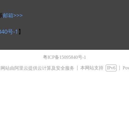
系
邮箱>>>
26-01-07
840号-1
】
上一页
1
2
3
4
5
下一页
粤ICP备15095840号-1
本网站支持
IPv6
Po
网站由阿里云提供云计算及安全服务