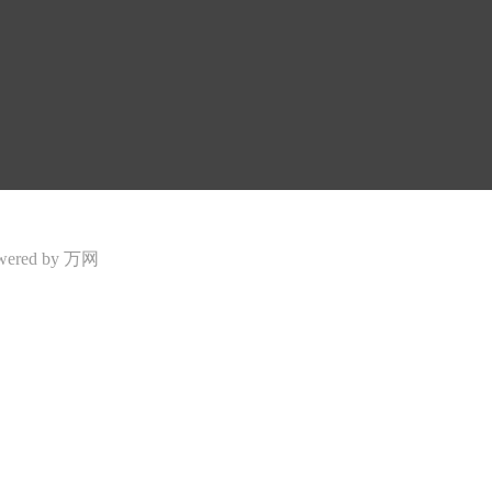
넶
41
wered by 万网