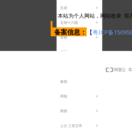
五胡
ꄶ
本站为个人网站，网站收录 联
五胡十六国
ꄶ
备案信息：
【
粤ICP备15095
晋朝
ꄶ
三国
ꄶ
汉朝
ꄶ
本
秦朝
周朝
ꄶ
商朝
ꄶ
上古 三皇五帝
ꄶ