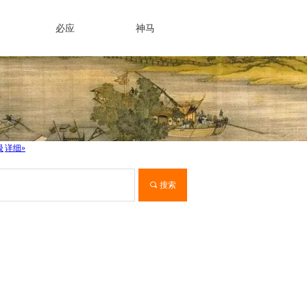
必应
神马
끠
搜索