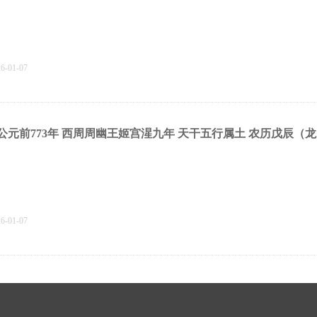
26-01-07
公元前773年 西周周幽王姬宫湦九年 天干五行属‌土 农历戊辰（
26-01-07
公元前774年 西周周幽王姬宫湦八年 天干五行属‌火 农历丁卯（