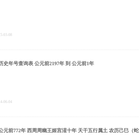
25-03-08
历史年号查询表 公元前2197年 到 公元前1年
24-06-04
公元前772年 西周周幽王姬宫湦十年 天干五行属‌土 农历己巳（