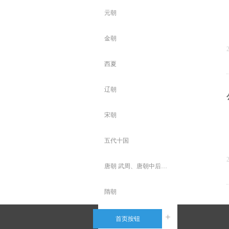
元朝
金朝
西夏
辽朝
宋朝
五代十国
唐朝 武周、唐朝中后期、
隋朝
南北朝
ꄶ
首页按钮